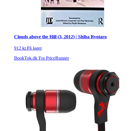
Clouds above the Hill (3, 2012) | Shiba Ryotaro
912 kr.
På lager
BookTok.dk
Fra PriceRunner