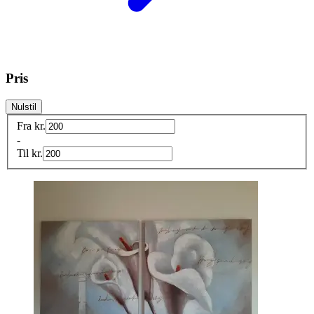
Pris
Nulstil
Fra
kr.
-
Til
kr.