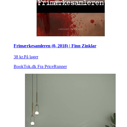
Frimærkesamleren (0, 2018) | Finn Zinklar
38 kr.
På lager
BookTok.dk
Fra PriceRunner