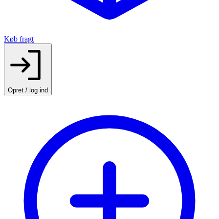
Køb fragt
Opret / log ind