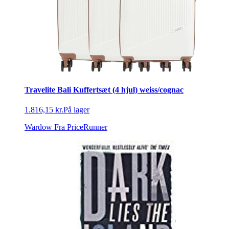
Travelite Bali Kuffertsæt (4 hjul) weiss/cognac
1.816,15 kr.
På lager
Wardow
Fra PriceRunner