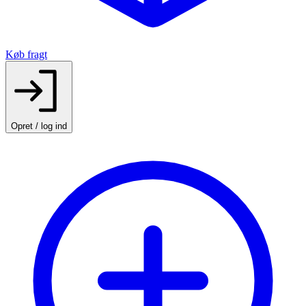
Køb fragt
Opret / log ind