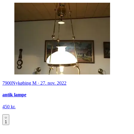
7900
Nykøbing M
·
27. nov. 2022
antik lampe
450 kr.
1