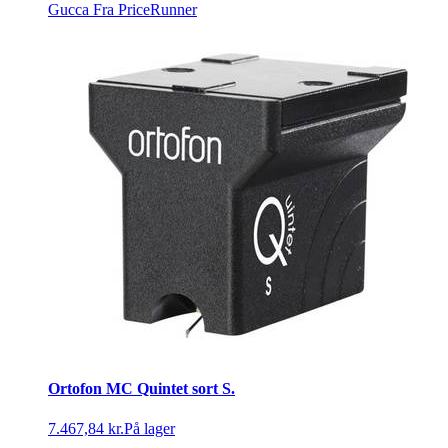
Gucca
Fra PriceRunner
Ortofon MC Quintet sort S.
7.467,84 kr.
På lager