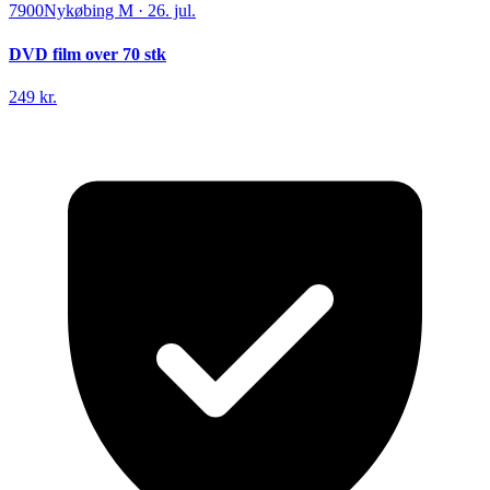
7900
Nykøbing M
·
26. jul.
DVD film over 70 stk
249 kr.