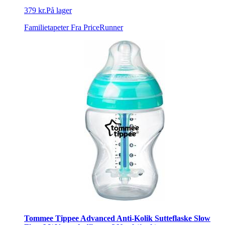
379 kr.
På lager
Familietapeter
Fra PriceRunner
Tommee Tippee Advanced Anti-Kolik Sutteflaske Slow