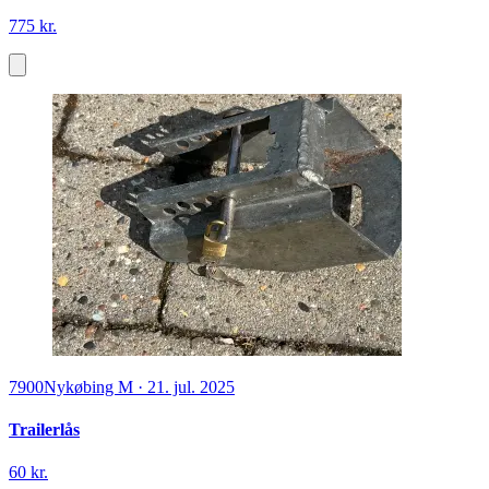
775 kr.
7900
Nykøbing M
·
21. jul. 2025
Trailerlås
60 kr.