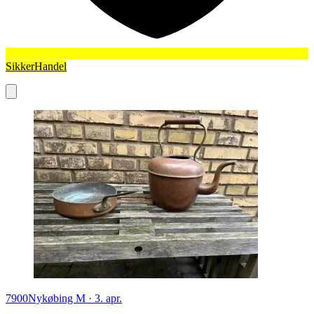
SikkerHandel
7900
Nykøbing M
·
3. apr.