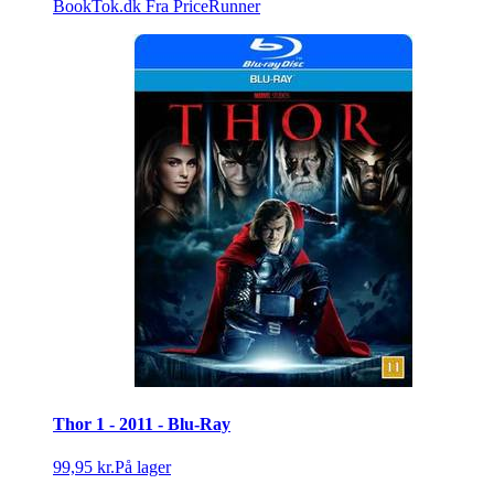
BookTok.dk
Fra PriceRunner
Thor 1 - 2011 - Blu-Ray
99,95 kr.
På lager