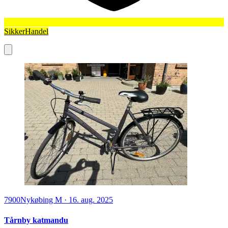
SikkerHandel
7900
Nykøbing M
·
16. aug. 2025
Tårnby katmandu