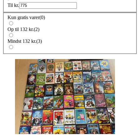
Til
kr.
Kun gratis varer
(
0
)
Op til 132 kr.
(
2
)
Mindst 132 kr.
(
3
)