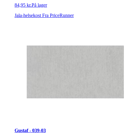
84,95 kr.
På lager
Jala-helsekost
Fra PriceRunner
Gustaf - 039-03