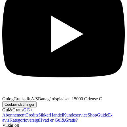
GulogGratis.dk A/S
Banegårdspladsen 1
5000 Odense C
Cookieindstillinger
Gul&Gratis
GG+
Abonnement
Credits
SikkerHandel
Kundeservice
Shop
Guide
E-
avis
Kategorioversigt
Hvad er Gul&Gratis?
Vilkår og