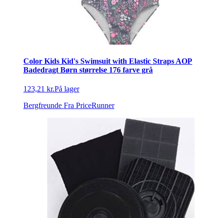
Color Kids Kid's Swimsuit with Elastic Straps AOP
Badedragt Børn størrelse 176 farve grå
123,21 kr.
På lager
Bergfreunde
Fra PriceRunner