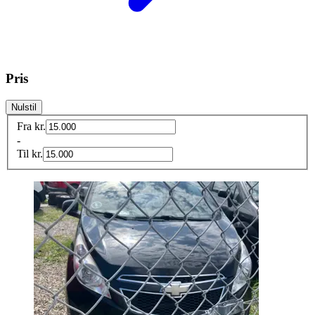
Pris
Nulstil
Fra
kr.
-
Til
kr.