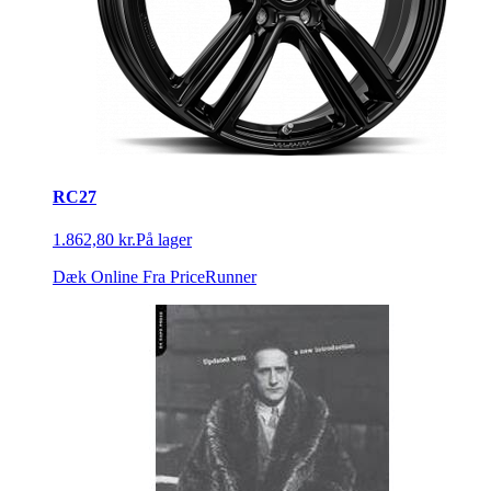
RC27
1.862,80 kr.
På lager
Dæk Online
Fra PriceRunner