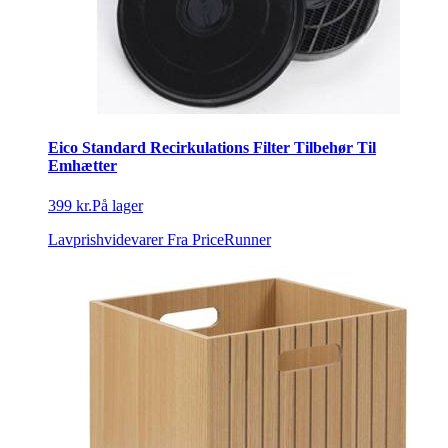
Eico Standard Recirkulations Filter Tilbehør Til
Emhætter
399 kr.
På lager
Lavprishvidevarer
Fra PriceRunner