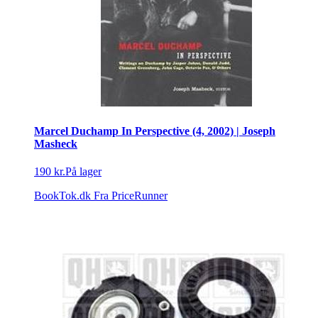
Marcel Duchamp In Perspective (4, 2002) | Joseph
Masheck
190 kr.
På lager
BookTok.dk
Fra PriceRunner