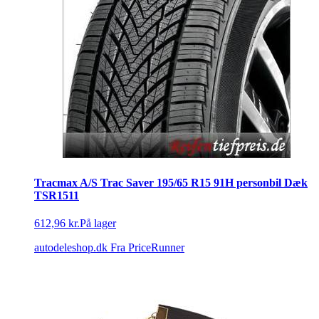
Tracmax A/S Trac Saver 195/65 R15 91H personbil Dæk
TSR1511
612,96 kr.
På lager
autodeleshop.dk
Fra PriceRunner