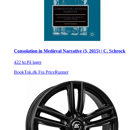
Consolation in Medieval Narrative (3, 2015) | C. Schrock
422 kr.
På lager
BookTok.dk
Fra PriceRunner