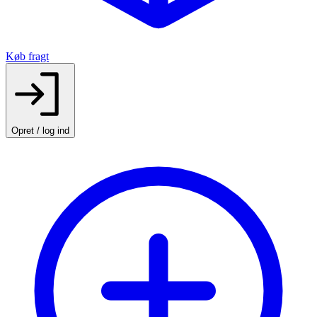
Køb fragt
Opret / log ind