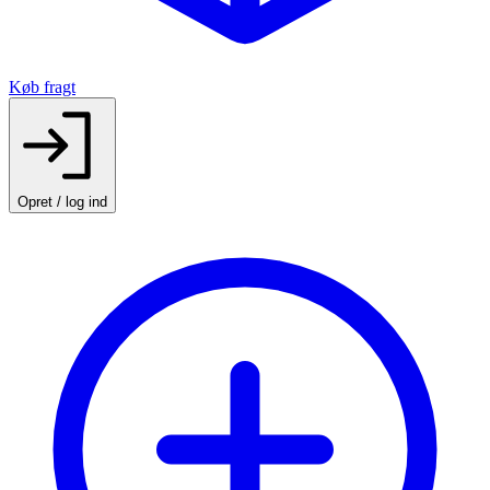
Køb fragt
Opret / log ind