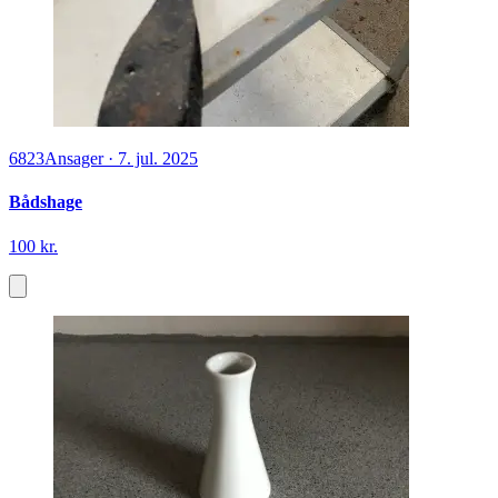
6823
Ansager
·
7. jul. 2025
Bådshage
100 kr.