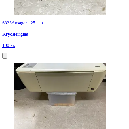
6823
Ansager
·
25. jan.
Krydderiglas
100 kr.