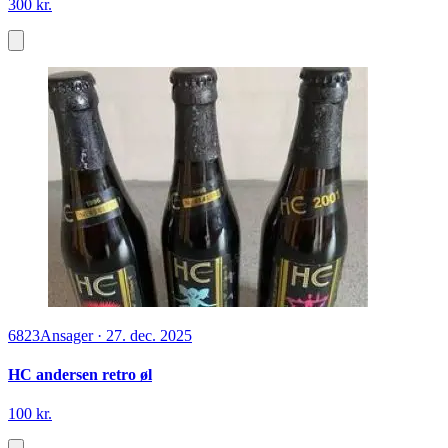
300 kr.
6823
Ansager
·
27. dec. 2025
HC andersen retro øl
100 kr.