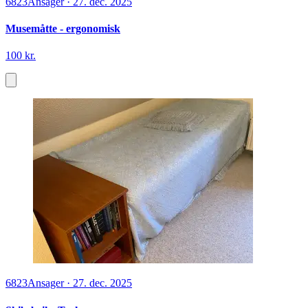
6823
Ansager
·
27. dec. 2025
Musemåtte - ergonomisk
100 kr.
6823
Ansager
·
27. dec. 2025