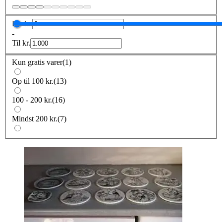
Fra
kr.
-
Til
kr.
Kun gratis varer
(
1
)
Op til 100 kr.
(
13
)
100 - 200 kr.
(
16
)
Mindst 200 kr.
(
7
)