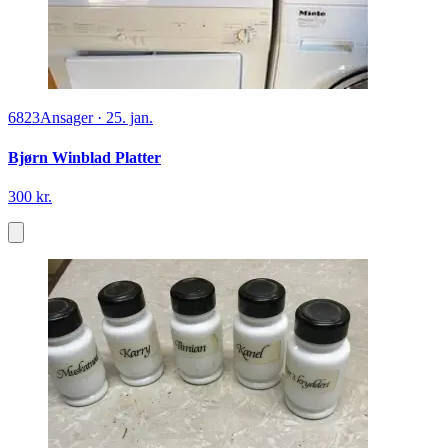
6823
Ansager
·
25. jan.
Bjørn Winblad Platter
300 kr.