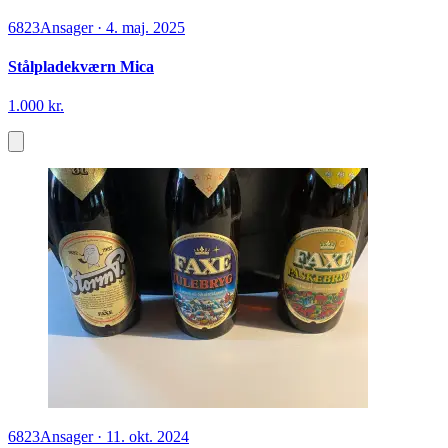
6823
Ansager
·
4. maj. 2025
Stålpladekværn Mica
1.000 kr.
6823
Ansager
·
11. okt. 2024