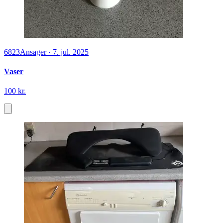
6823
Ansager
·
7. jul. 2025
Vaser
100 kr.