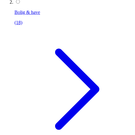
Bolig & have
(18)