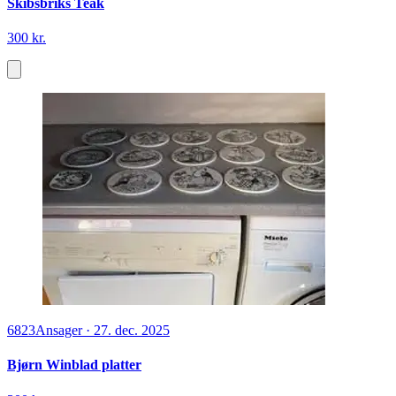
Skibsbriks Teak
300 kr.
6823
Ansager
·
27. dec. 2025
Bjørn Winblad platter