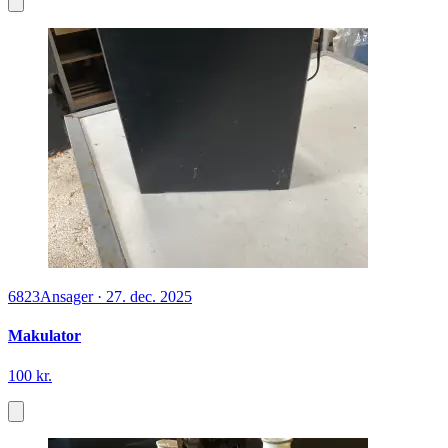
6823
Ansager
·
27. dec. 2025
Makulator
100 kr.