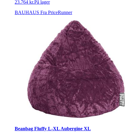
23.764 kr.
På lager
BAUHAUS
Fra PriceRunner
Beanbag Fluffy L-XL Aubergine XL