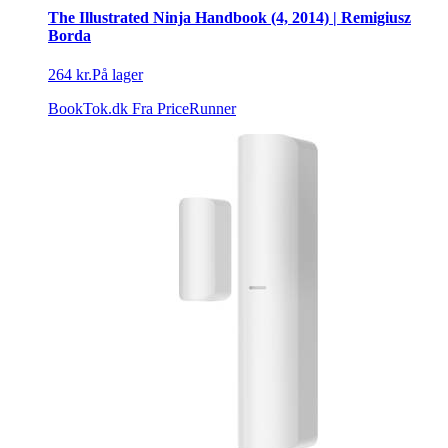
The Illustrated Ninja Handbook (4, 2014) | Remigiusz
Borda
264 kr.
På lager
BookTok.dk
Fra PriceRunner