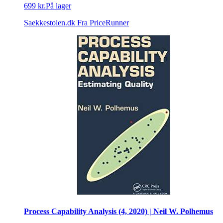
699 kr.
På lager
Saekkestolen.dk
Fra PriceRunner
Process Capability Analysis (4, 2020) | Neil W. Polhemus