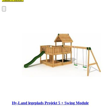
Hy-Land legeplads Projekt 5 + Swing Module