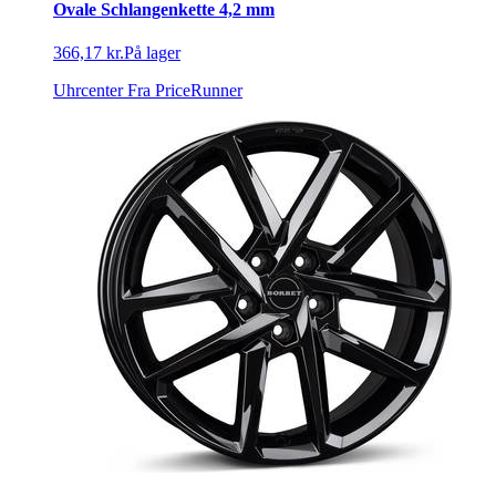
Ovale Schlangenkette 4,2 mm
366,17 kr.
På lager
Uhrcenter
Fra PriceRunner