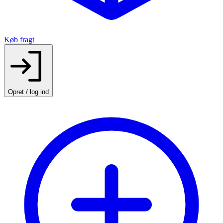
Køb fragt
Opret / log ind