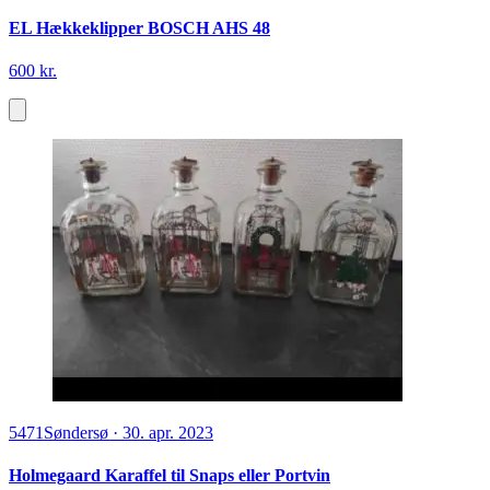
EL Hækkeklipper BOSCH AHS 48
600 kr.
5471
Søndersø
·
30. apr. 2023
Holmegaard Karaffel til Snaps eller Portvin