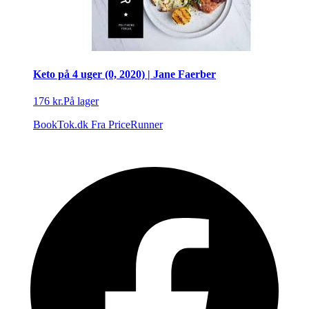
Keto på 4 uger (0, 2020) | Jane Faerber
176 kr.
På lager
BookTok.dk
Fra PriceRunner