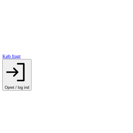
Køb fragt
Opret / log ind