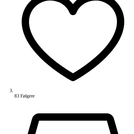
83
Følger
e