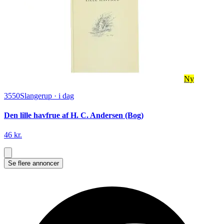
Ny
3550
Slangerup
·
i dag
Den lille havfrue af H. C. Andersen (Bog)
46 kr.
Se flere annoncer