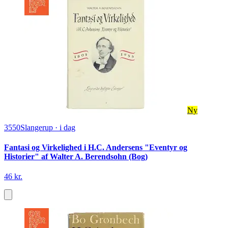
Ny
3550
Slangerup
·
i dag
Fantasi og Virkelighed i H.C. Andersens "Eventyr og
Historier" af Walter A. Berendsohn (Bog)
46 kr.