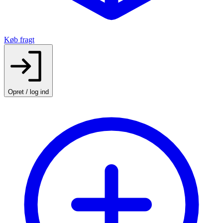
Køb fragt
Opret / log ind