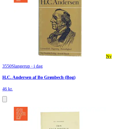
Ny
3550
Slangerup
·
i dag
H.C. Andersen af Bo Grønbech (Bog)
46 kr.