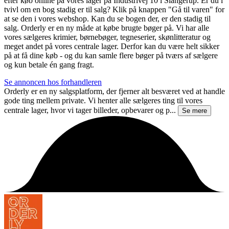
efter køb online på vores lager på Industrivej 10 i Slangerup. Er du i
tvivl om en bog stadig er til salg? Klik på knappen "Gå til varen" for
at se den i vores webshop. Kan du se bogen der, er den stadig til
salg. Orderly er en ny måde at købe brugte bøger på. Vi har alle
vores sælgeres krimier, børnebøger, tegneserier, skønlitteratur og
meget andet på vores centrale lager. Derfor kan du være helt sikker
på at få dine køb - og du kan samle flere bøger på tværs af sælgere
og kun betale én gang fragt.
Se annoncen hos forhandleren
Orderly er en ny salgsplatform, der fjerner alt besværet ved at handle
gode ting mellem private. Vi henter alle sælgeres ting til vores
centrale lager, hvor vi tager billeder, opbevarer og p...
Se mere