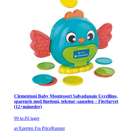
Clementoni Baby Montessori Salvadanaio Uccellino,
sparegris med 8gettoni, tekstur–sanseleg – Flerfarvet
(12+måneder)
99 kr.
På lager
avXperten
Fra PriceRunner