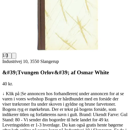
1
/
3
Industrivej 10, 3550 Slangerup
&#39;Tvungen Orlov&#39; af Osmar White
40 kr.
↓ Klik på |Se annoncen hos forhandleren| under annoncen for at se
varen i vores webshop Bogen er hårdbundet med en forside der
viser trækroner fra under skoven i gyldne og brune farvetoner.
Bogens ryg er mørkebrun. Der er tekst på bogens forside, som
indikerer titlen og forfatterens navn i gult. Brand: Ukendt Farve: Gul
Stand: 80 - Vi sender din bogordre til hele landet for 49 kr.
Leveringstiden er 1-3 hverdage. Du kan også gratis hente bøgerne