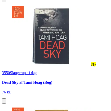
Ny
3550
Slangerup
·
i dag
Dead Sky af Tami Hoag (Bog)
76 kr.