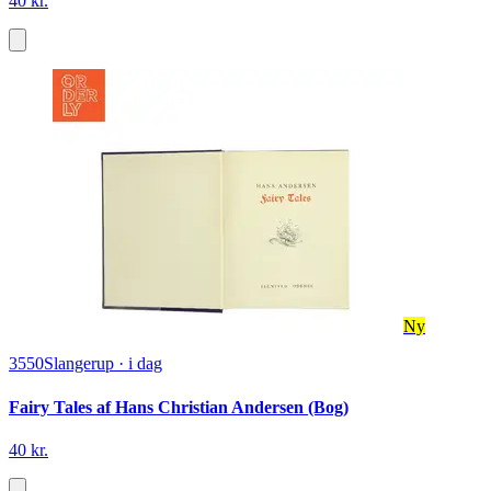
40 kr.
Ny
3550
Slangerup
·
i dag
Fairy Tales af Hans Christian Andersen (Bog)
40 kr.