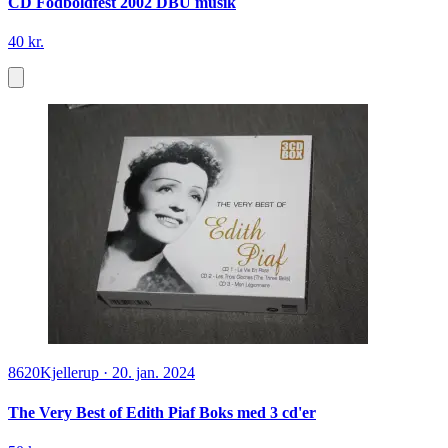
CD Fodboldfest 2002 DBU musik
40 kr.
8620
Kjellerup
·
20. jan. 2024
The Very Best of Edith Piaf Boks med 3 cd'er