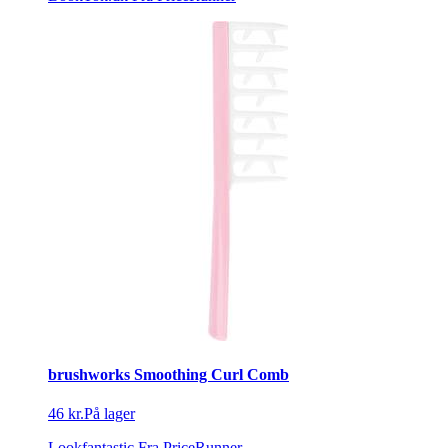
brushworks Smoothing Curl Comb
46 kr.
På lager
Lookfantastic
Fra PriceRunner