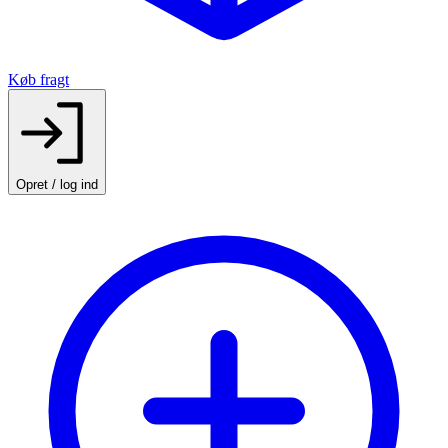
Køb fragt
Opret / log ind