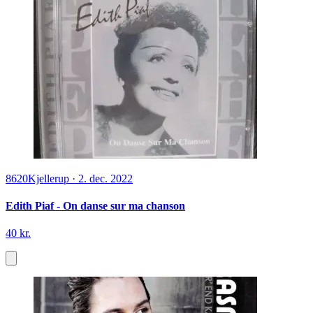
8620
Kjellerup
·
2. dec. 2022
Edith Piaf - On danse sur ma chanson
40 kr.