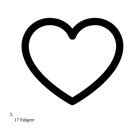
17
Følger
e