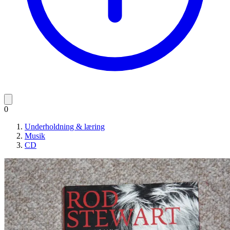
0
Underholdning & læring
Musik
CD