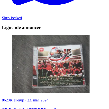
Skriv besked
Lignende annoncer
8620
Kjellerup
·
23. mar. 2024