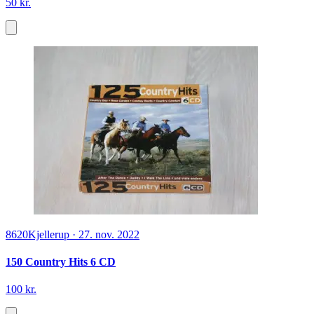
50 kr.
8620
Kjellerup
·
27. nov. 2022
150 Country Hits 6 CD
100 kr.