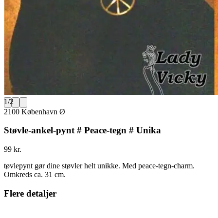
1
/
2
2100 København Ø
Støvle-ankel-pynt # Peace-tegn # Unika
99 kr.
tøvlepynt gør dine støvler helt unikke. Med peace-tegn-charm.
Omkreds ca. 31 cm.
Flere detaljer