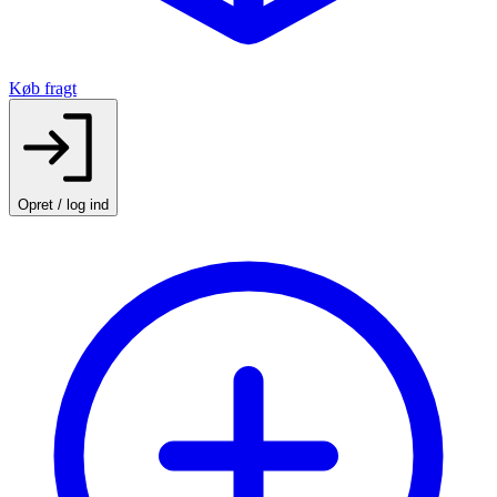
Køb fragt
Opret / log ind