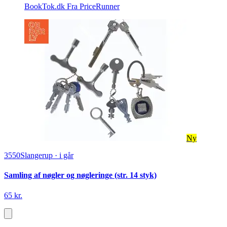
BookTok.dk
Fra PriceRunner
Ny
3550
Slangerup
·
i går
Samling af nøgler og nøgleringe (str. 14 styk)
65 kr.