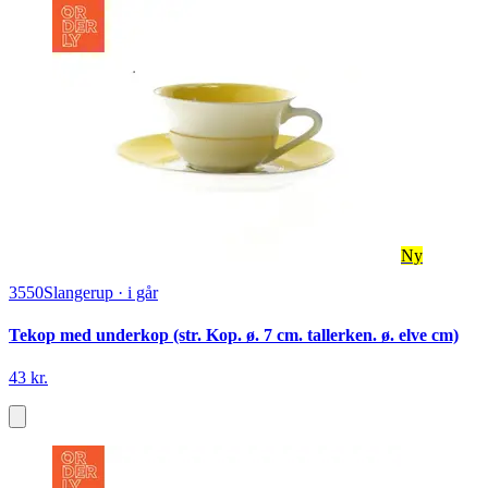
Ny
3550
Slangerup
·
i går
Tekop med underkop (str. Kop. ø. 7 cm. tallerken. ø. elve cm)
43 kr.