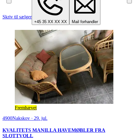
Skriv til sælger
+45 35 XX XX XX
Mail forhandler
Fremhævet
4900
Nakskov
·
29. jul.
KVALITETS MANILLA HAVEMØBLER FRA
SLOTTVOLL