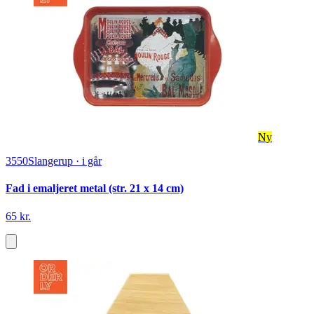
Ny
3550
Slangerup
·
i går
Fad i emaljeret metal (str. 21 x 14 cm)
65 kr.