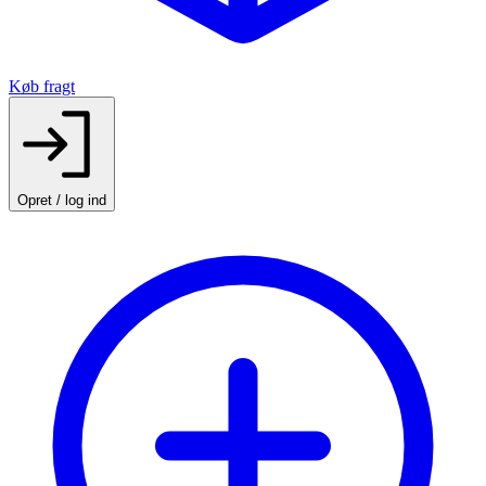
Køb fragt
Opret / log ind