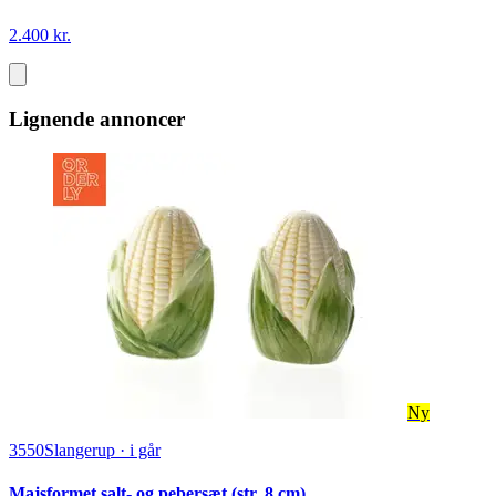
2.400 kr.
Lignende annoncer
Ny
3550
Slangerup
·
i går
Majsformet salt- og pebersæt (str. 8 cm)