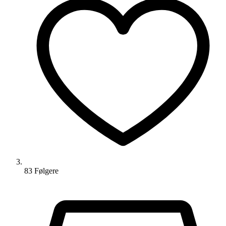
83
Følger
e