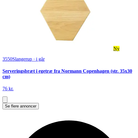
Ny
3550
Slangerup
·
i går
Serveringsbræt i egetræ fra Normann Copenhagen (str. 35x30
cm)
76 kr.
Se flere annoncer