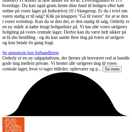
billeder) Vi sender til hele landet for 49 kr. Leveringstiden er 1-3
hverdage. Du kan også gratis hente dine fund til boligen efter køb
online på vores lager på Industrivej 10 i Slangerup. Er du i tvivl om
varen stadig er til salg? Klik på knappen "Gå til varen" for at se den
i vores webshop. Kan du se den der, er den stadig til salg. Orderly er
en ny måde at købe brugt boligudstyr på. Vi har alle vores sælgeres
boligting på vores centrale lager. Derfor kan du være helt sikker på
at få din bestilling - og du kan samle flere ting på tværs af sælgere
og kun betale én gang fragt.
Se annoncen hos forhandleren
Orderly er en ny salgsplatform, der fjerner alt besværet ved at handle
gode ting mellem private. Vi henter alle sælgeres ting til vores
centrale lager, hvor vi tager billeder, opbevarer og p...
Se mere