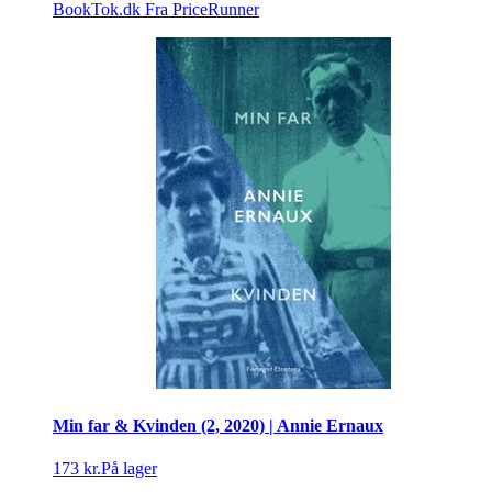
BookTok.dk
Fra PriceRunner
Min far & Kvinden (2, 2020) | Annie Ernaux
173 kr.
På lager