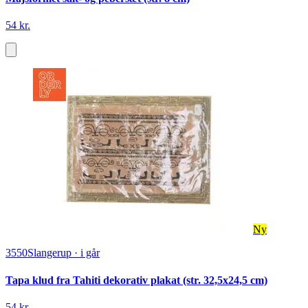
54 kr.
Ny
3550
Slangerup
·
i går
Tapa klud fra Tahiti dekorativ plakat (str. 32,5x24,5 cm)
54 kr.