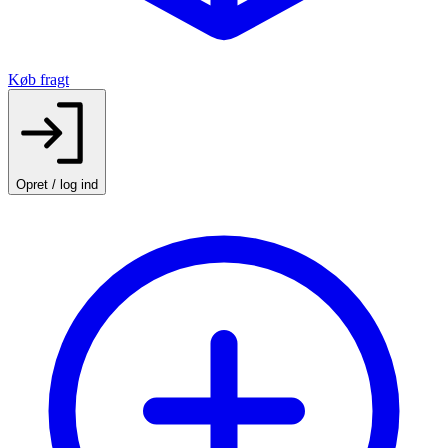
Køb fragt
Opret / log ind