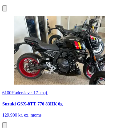
6100
Haderslev
·
17. maj.
Suzuki GSX-8TT 776 83HK 6g
129.900 kr. ex. moms