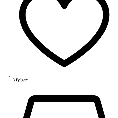
3
Følger
e