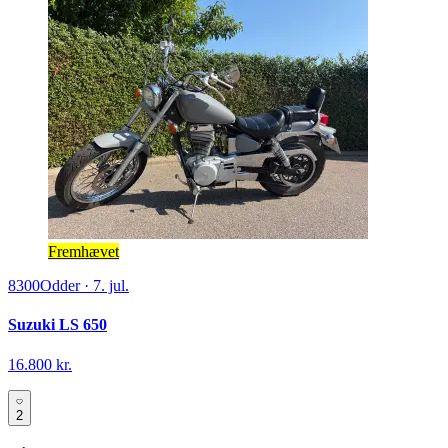
Fremhævet
8300
Odder
·
7. jul.
Suzuki LS 650
16.800 kr.
2