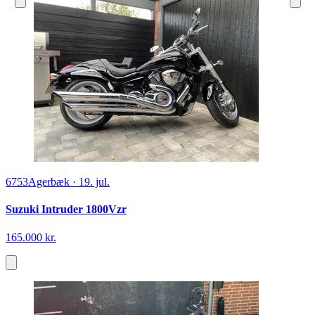
6753
Agerbæk
·
19. jul.
Suzuki Intruder 1800Vzr
165.000 kr.