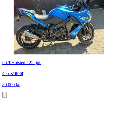
6670
Holsted
·
25. jul.
Gsx-s1000f
80.000 kr.