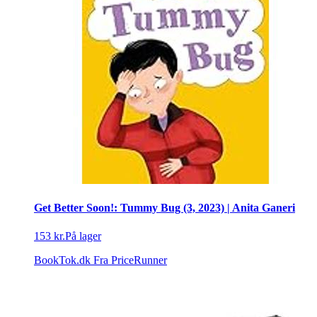
Get Better Soon!: Tummy Bug (3, 2023) | Anita Ganeri
153 kr.
På lager
BookTok.dk
Fra PriceRunner