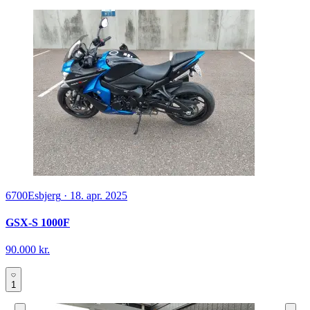
6700
Esbjerg
·
18. apr. 2025
GSX-S 1000F
90.000 kr.
1