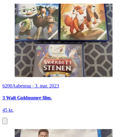
6200
Aabenraa
·
3. mar. 2023
3 Walt Guldnumre film.
45 kr.