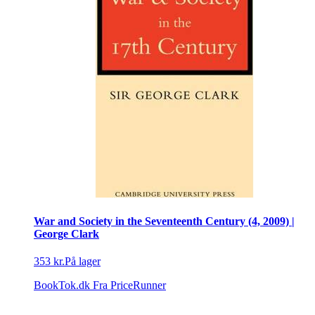
War and Society in the Seventeenth Century (4, 2009) |
George Clark
353 kr.
På lager
BookTok.dk
Fra PriceRunner