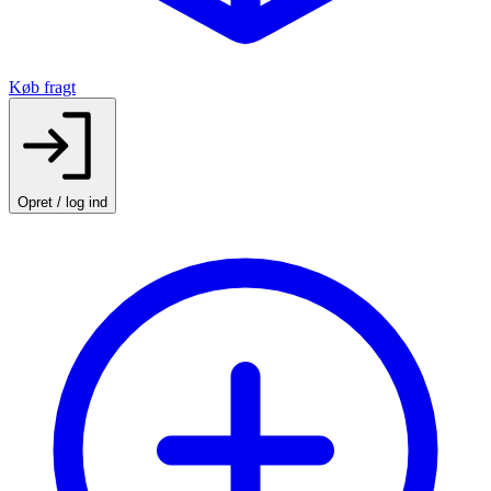
Køb fragt
Opret / log ind