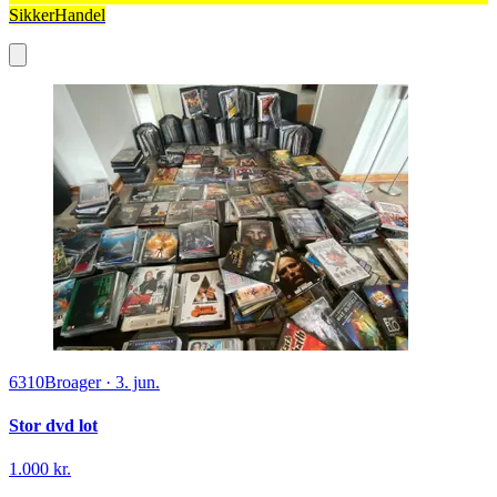
SikkerHandel
6310
Broager
·
3. jun.
Stor dvd lot
1.000 kr.