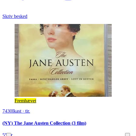
Skriv besked
Fremhævet
7430
Ikast
·
tir.
(NY) The Jane Austen Collection (3 film)
55 kr.