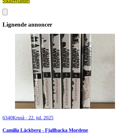
SikkerHandel
Lignende annoncer
6340
Kruså
·
22. jul. 2025
Camilla Läckberg - Fjallbacka Mordene