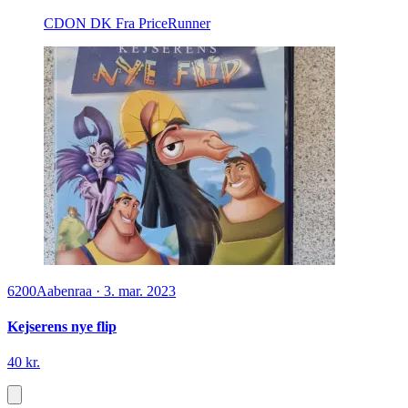
CDON DK
Fra PriceRunner
6200
Aabenraa
·
3. mar. 2023
Kejserens nye flip
40 kr.