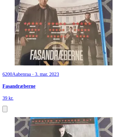
6200
Aabenraa
·
3. mar. 2023
Fasandræberne
39 kr.