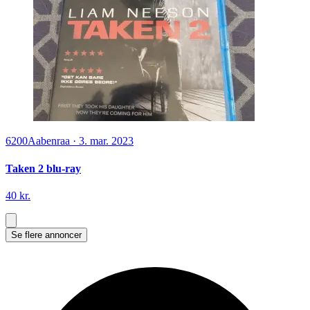
6200
Aabenraa
·
3. mar. 2023
Taken 2 blu-ray
40 kr.
Se flere annoncer