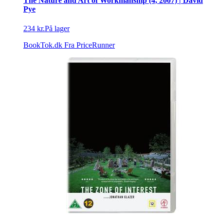
The Nature and Art of Workmanship (4, 2007) | David
Pye
234 kr.
På lager
BookTok.dk
Fra PriceRunner