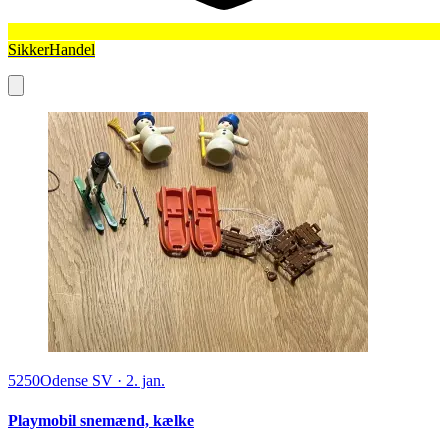
SikkerHandel
5250
Odense SV
·
2. jan.
Playmobil snemænd, kælke