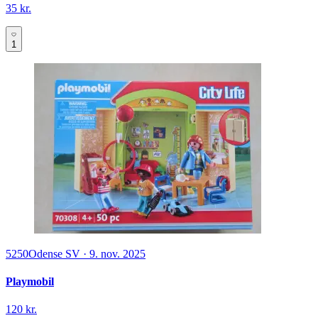
35 kr.
1
5250
Odense SV
·
9. nov. 2025
Playmobil
120 kr.