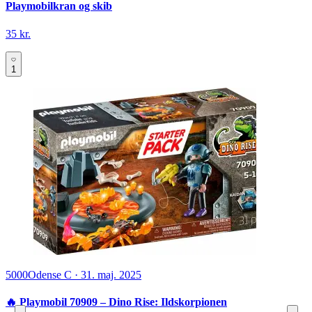
Playmobilkran og skib
35 kr.
1
5000
Odense C
·
31. maj. 2025
🔥 Playmobil 70909 – Dino Rise: Ildskorpionen