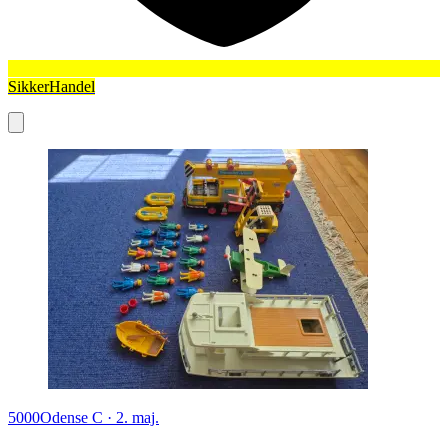
SikkerHandel
5000
Odense C
·
2. maj.