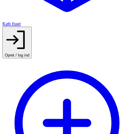
Køb fragt
Opret / log ind