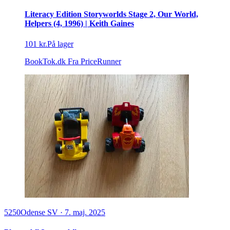
Literacy Edition Storyworlds Stage 2, Our World,
Helpers (4, 1996) | Keith Gaines
101 kr.
På lager
BookTok.dk
Fra PriceRunner
5250
Odense SV
·
7. maj. 2025