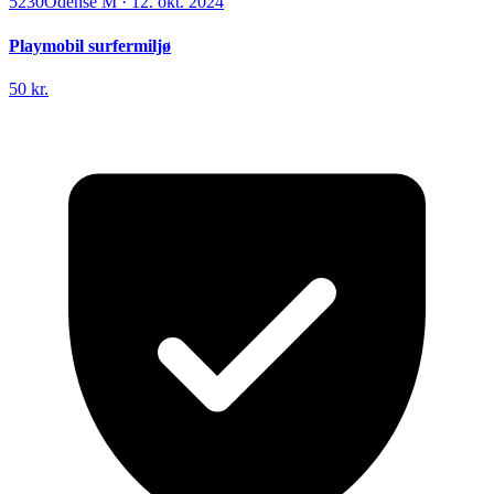
5230
Odense M
·
12. okt. 2024
Playmobil surfermiljø
50 kr.