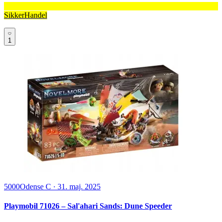
SikkerHandel
1
5000
Odense C
·
31. maj. 2025
Playmobil 71026 – Sal'ahari Sands: Dune Speeder