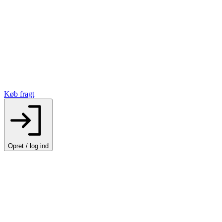
Køb fragt
Opret / log ind