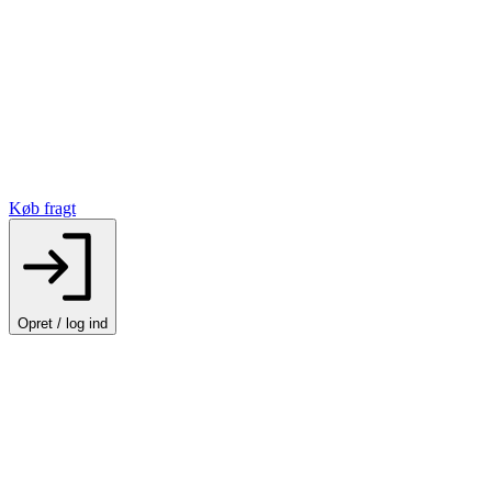
Køb fragt
Opret / log ind