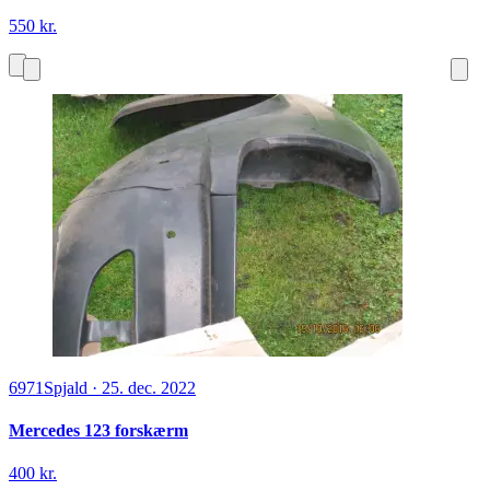
550 kr.
6971
Spjald
·
25. dec. 2022
Mercedes 123 forskærm
400 kr.