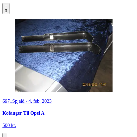
3
6971
Spjald
·
4. feb. 2023
Kofanger Til Opel A
500 kr.