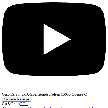
GulogGratis.dk A/S
Banegårdspladsen 1
5000 Odense C
Cookieindstillinger
Gul&Gratis
GG+