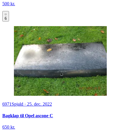
500 kr.
6
6971
Spjald
·
25. dec. 2022
Bagklap til Opel ascone C
650 kr.