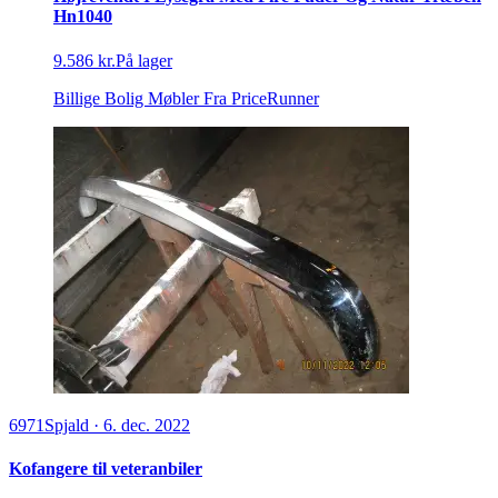
Hn1040
9.586 kr.
På lager
Billige Bolig Møbler
Fra PriceRunner
6971
Spjald
·
6. dec. 2022
Kofangere til veteranbiler