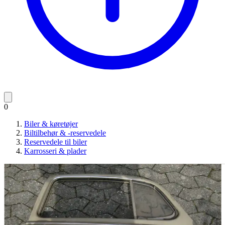
0
Biler & køretøjer
Biltilbehør & -reservedele
Reservedele til biler
Karrosseri & plader