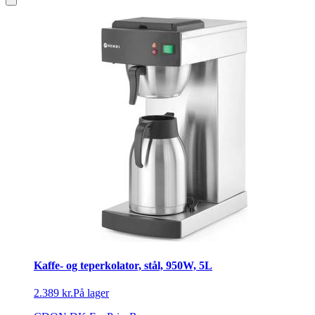
Kaffe- og teperkolator, stål, 950W, 5L
2.389 kr.
På lager