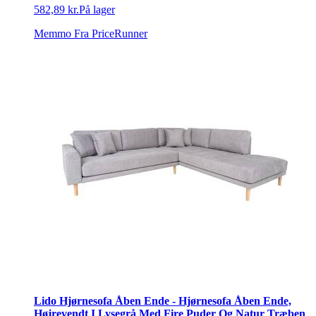
582,89 kr.
På lager
Memmo
Fra PriceRunner
Lido Hjørnesofa Åben Ende - Hjørnesofa Åben Ende,
Højrevendt I Lysegrå Med Fire Puder Og Natur Træben