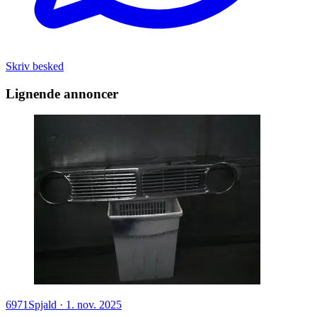
Skriv besked
Lignende annoncer
6971
Spjald
·
1. nov. 2025