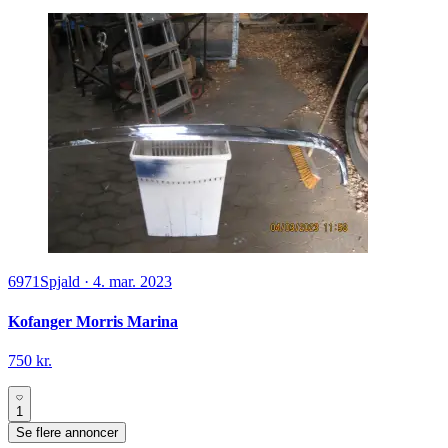
6971
Spjald
·
4. mar. 2023
Kofanger Morris Marina
750 kr.
1
Se flere annoncer