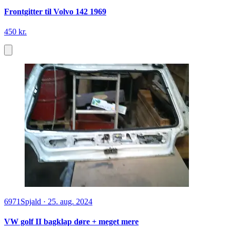
Frontgitter til Volvo 142 1969
450 kr.
6971
Spjald
·
25. aug. 2024
VW golf II bagklap døre + meget mere