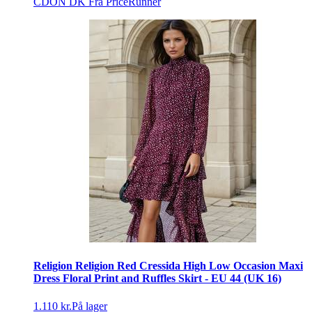
CDON DK
Fra PriceRunner
Religion Religion Red Cressida High Low Occasion Maxi
Dress Floral Print and Ruffles Skirt - EU 44 (UK 16)
1.110 kr.
På lager