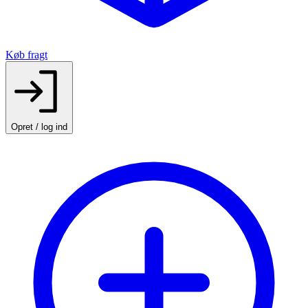
Køb fragt
Opret / log ind