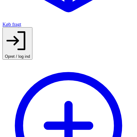
Køb fragt
Opret / log ind