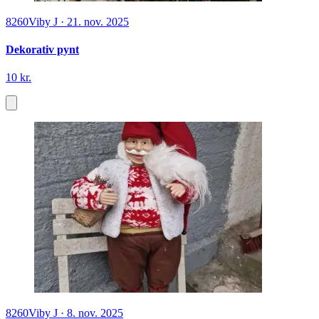
8260
Viby J
·
21. nov. 2025
Dekorativ pynt
10 kr.
8260
Viby J
·
8. nov. 2025