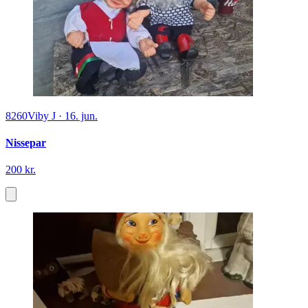
8260
Viby J
·
16. jun.
Nissepar
200 kr.