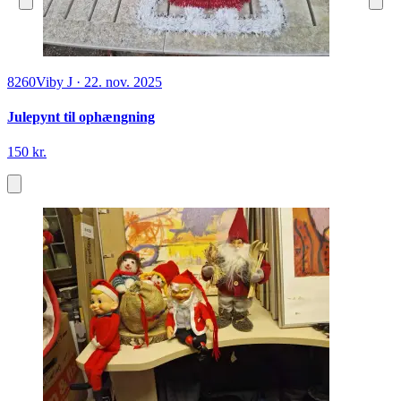
8260
Viby J
·
22. nov. 2025
Julepynt til ophængning
150 kr.