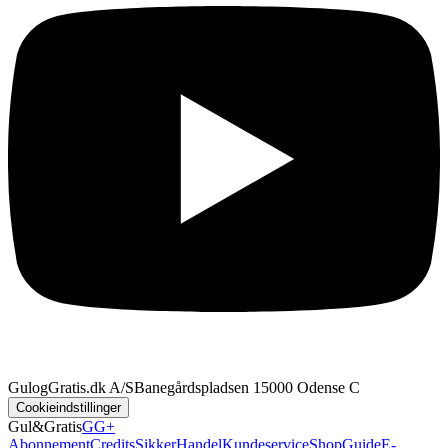
GulogGratis.dk A/S
Banegårdspladsen 1
5000 Odense C
Cookieindstillinger
Gul&Gratis
GG+
Abonnement
Credits
SikkerHandel
Kundeservice
Shop
Guide
E-