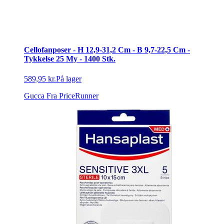
Cellofanposer - H 12,9-31,2 Cm - B 9,7-22,5 Cm -
Tykkelse 25 My - 1400 Stk.
589,95 kr.
På lager
Gucca
Fra PriceRunner