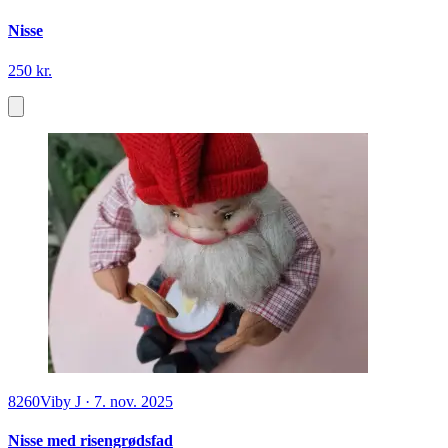
Nisse
250 kr.
8260
Viby J
·
7. nov. 2025
Nisse med risengrødsfad