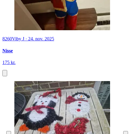
8260
Viby J
·
24. nov. 2025
Nisse
175 kr.