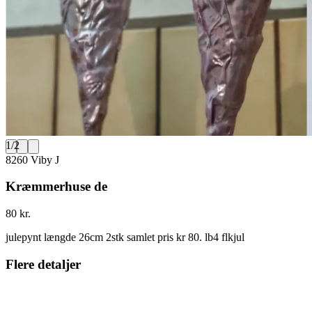
1
/
2
8260 Viby J
Kræmmerhuse de
80 kr.
julepynt længde 26cm 2stk samlet pris kr 80. lb4 flkjul
Flere detaljer