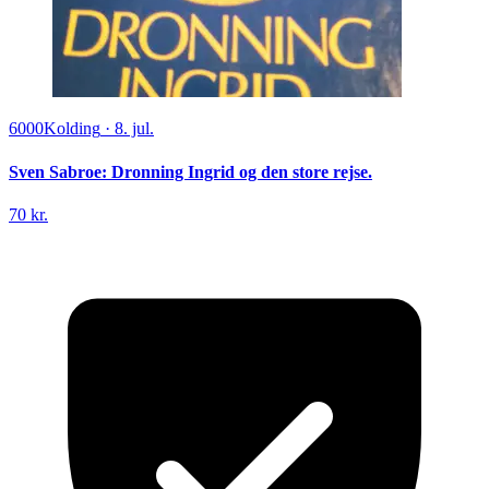
6000
Kolding
·
8. jul.
Sven Sabroe: Dronning Ingrid og den store rejse.
70 kr.