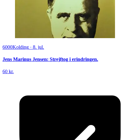
6000
Kolding
·
8. jul.
Jens Marinus Jensen: Strejftog i erindringen.
60 kr.