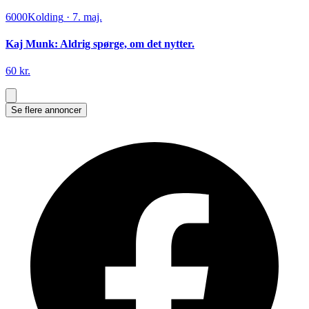
6000
Kolding
·
7. maj.
Kaj Munk: Aldrig spørge, om det nytter.
60 kr.
Se flere annoncer