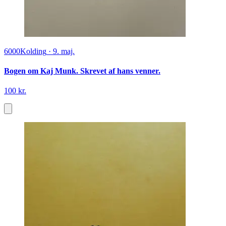
6000
Kolding
·
9. maj.
Bogen om Kaj Munk. Skrevet af hans venner.
100 kr.