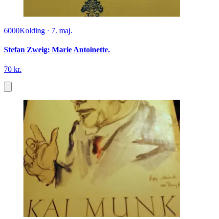
6000
Kolding
·
7. maj.
Stefan Zweig: Marie Antoinette.
70 kr.