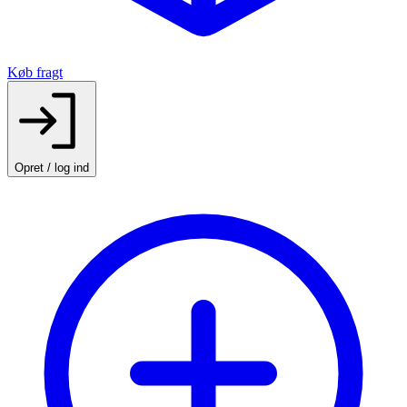
Køb fragt
Opret / log ind