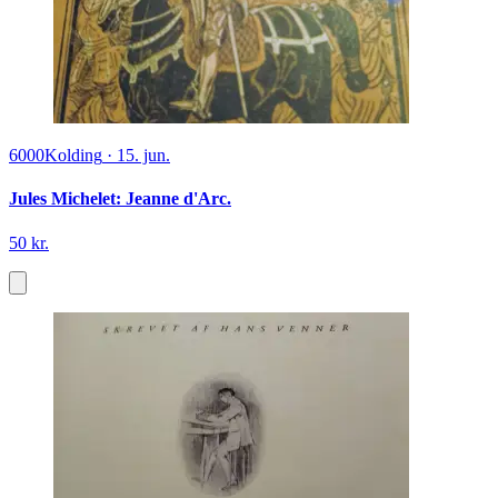
6000
Kolding
·
15. jun.
Jules Michelet: Jeanne d'Arc.
50 kr.