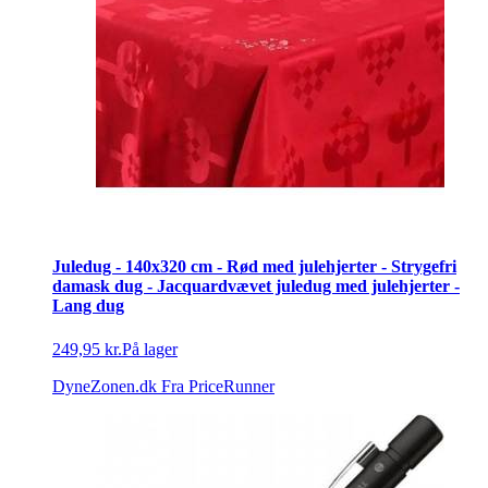
Juledug - 140x320 cm - Rød med julehjerter - Strygefri
damask dug - Jacquardvævet juledug med julehjerter -
Lang dug
249,95 kr.
På lager
DyneZonen.dk
Fra PriceRunner