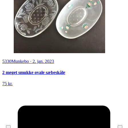
5330
Munkebo
·
2. jan. 2023
2 meget smukke ovale sæbeskåle
75 kr.