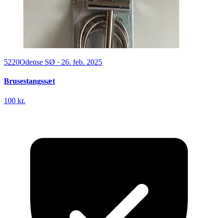
5220
Odense SØ
·
26. feb. 2025
Brusestangssæt
100 kr.