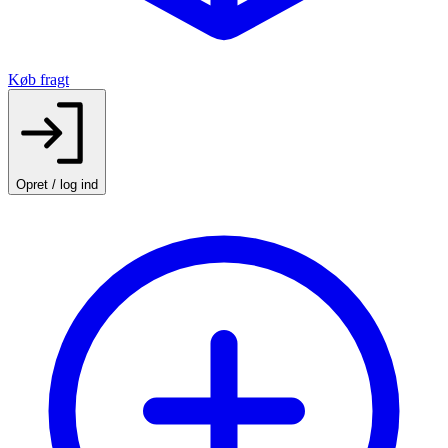
Køb fragt
Opret / log ind