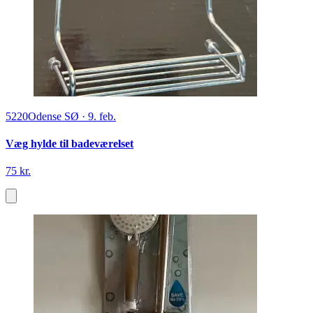
5220
Odense SØ
·
9. feb.
Væg hylde til badeværelset
75 kr.