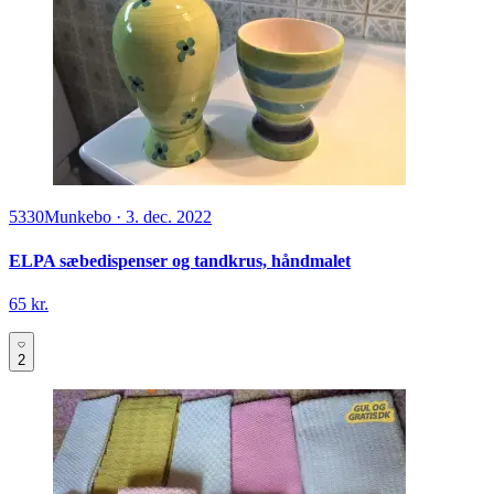
5330
Munkebo
·
3. dec. 2022
ELPA sæbedispenser og tandkrus, håndmalet
65 kr.
2