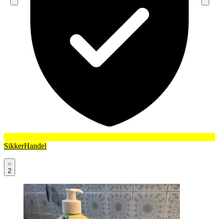
SikkerHandel
2