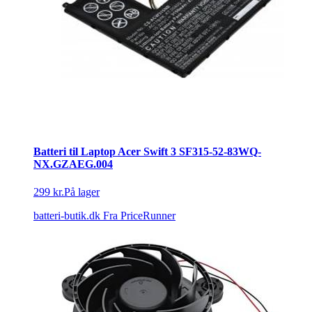
Batteri til Laptop Acer Swift 3 SF315-52-83WQ-
NX.GZAEG.004
299 kr.
På lager
batteri-butik.dk
Fra PriceRunner