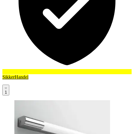
SikkerHandel
1