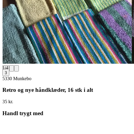
1
/
4
3
5330 Munkebo
Retro og nye håndklæder, 16 stk i alt
35 kr.
Handl trygt med