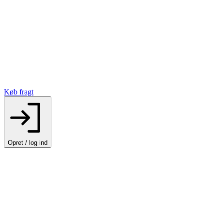
Køb fragt
Opret / log ind