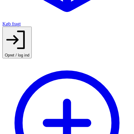
Køb fragt
Opret / log ind