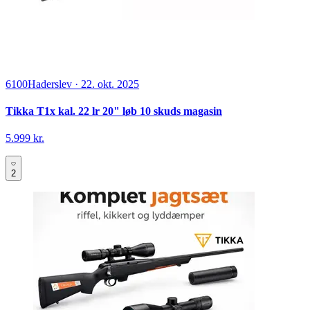
6100
Haderslev
·
22. okt. 2025
Tikka T1x kal. 22 lr 20" løb 10 skuds magasin
5.999 kr.
2