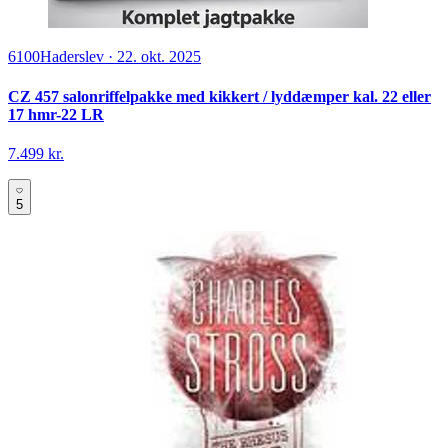
6100
Haderslev
·
22. okt. 2025
CZ 457 salonriffelpakke med kikkert / lyddæmper kal. 22 eller
17 hmr-22 LR
7.499 kr.
5