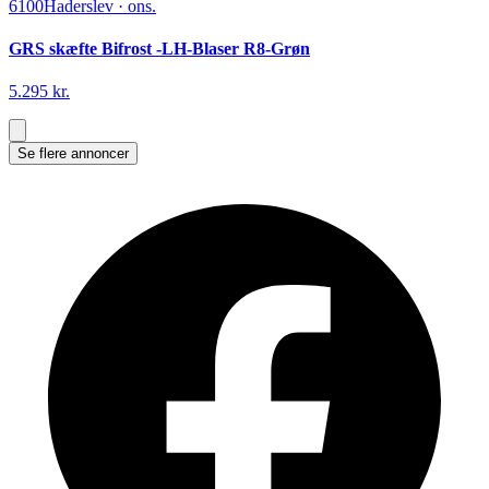
6100
Haderslev
·
ons.
GRS skæfte Bifrost -LH-Blaser R8-Grøn
5.295 kr.
Se flere annoncer