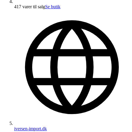
417 varer
til salg
Se butik
iversen-import.dk