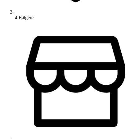
4
Følger
e