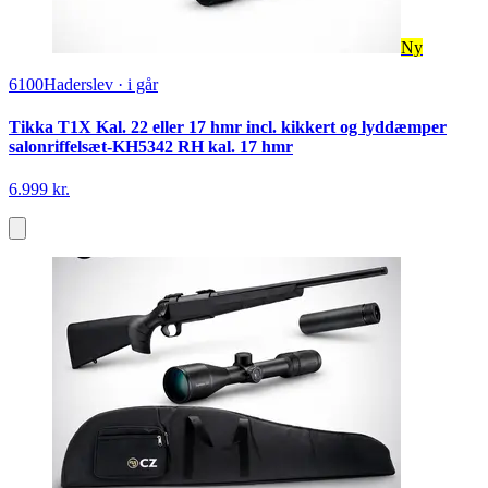
Ny
6100
Haderslev
·
i går
Tikka T1X Kal. 22 eller 17 hmr incl. kikkert og lyddæmper
salonriffelsæt-KH5342 RH kal. 17 hmr
6.999 kr.