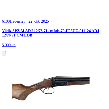
6100
Haderslev
·
22. okt. 2025
Yildiz SPZ M ADJ 12/76 71 cm løb-79-H23UU-011124 ADJ
12/76 71 CM LØB
5.999 kr.