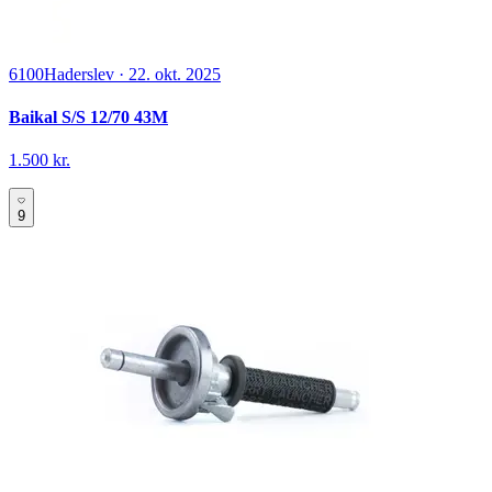
6100
Haderslev
·
22. okt. 2025
Baikal S/S 12/70 43M
1.500 kr.
9