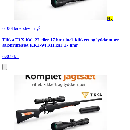
Ny
6100
Haderslev
·
i går
Tikka T1X Kal. 22 eller 17 hmr incl. kikkert og lyddæmper
salonriffelsæt-KK1794 RH kal. 17 hmr
6.999 kr.