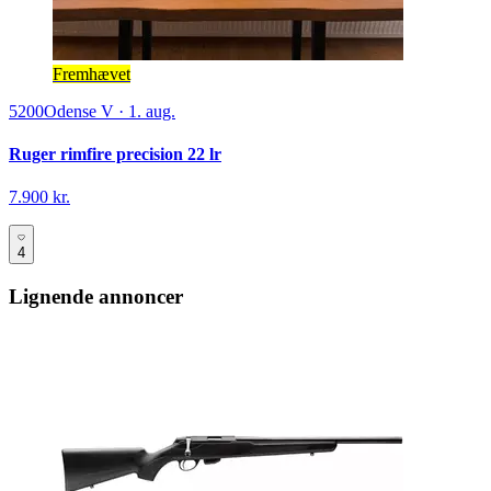
Fremhævet
5200
Odense V
·
1. aug.
Ruger rimfire precision 22 lr
7.900 kr.
4
Lignende annoncer