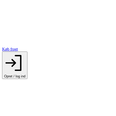
Køb fragt
Opret / log ind