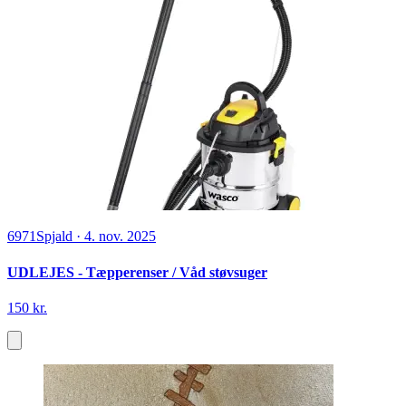
6971
Spjald
·
4. nov. 2025
UDLEJES - Tæpperenser / Våd støvsuger
150 kr.