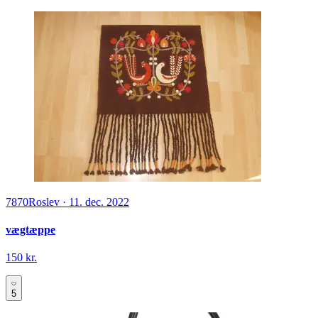
7870
Roslev
·
11. dec. 2022
vægtæppe
150 kr.
5