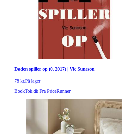
Døden spiller op (0, 2017) | Vic Suneson
78 kr.
På lager
BookTok.dk
Fra PriceRunner