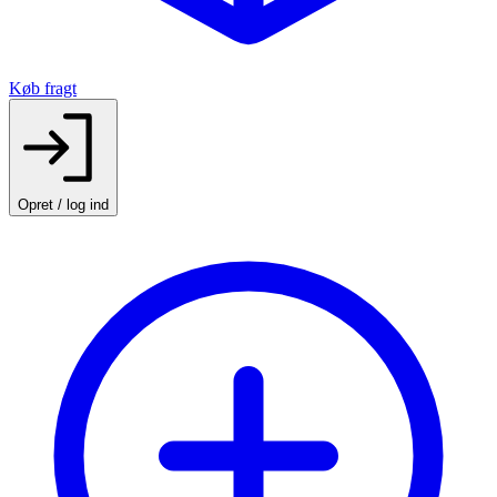
Køb fragt
Opret / log ind