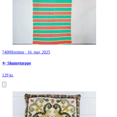
7400
Herning
·
16. maj. 2025
⭐️· Slumretæppe
129 kr.