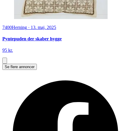
7400
Herning
·
13. maj. 2025
Pyntepuden der skaber hygge
95 kr.
Se flere annoncer