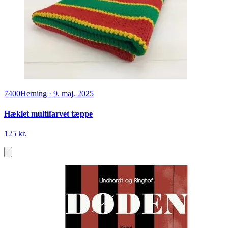
7400
Herning
·
9. maj. 2025
Hæklet multifarvet tæppe
125 kr.