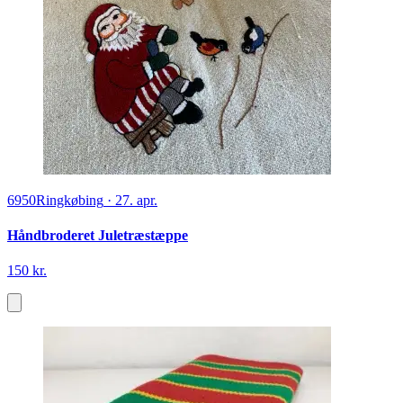
6950
Ringkøbing
·
27. apr.
Håndbroderet Juletræstæppe
150 kr.