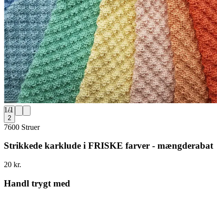
1
/
1
2
7600 Struer
Strikkede karklude i FRISKE farver - mængderabat
20 kr.
Handl trygt med