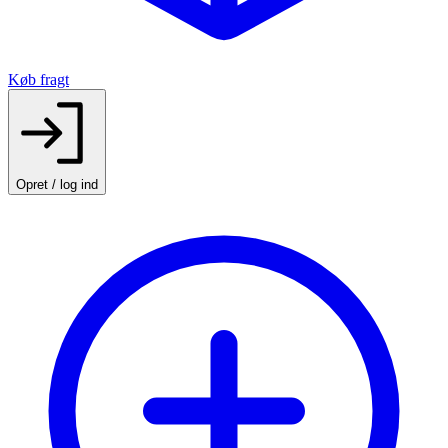
Køb fragt
Opret / log ind