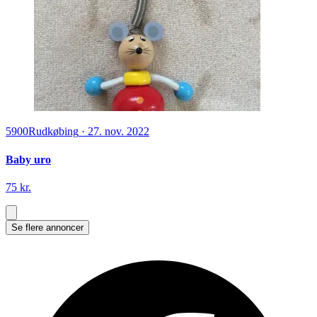
5900
Rudkøbing
·
27. nov. 2022
Baby uro
75 kr.
Se flere annoncer