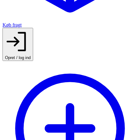
Køb fragt
Opret / log ind