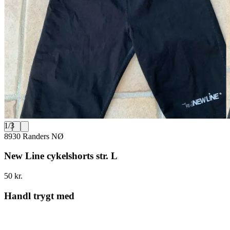
1
/
3
8930 Randers NØ
New Line cykelshorts str. L
50 kr.
Handl trygt med