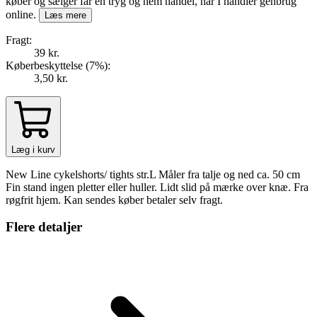
køber og sælger får en tryg og nem handel, når I handler genbrug
online.
Læs mere
Fragt:
39 kr.
Køberbeskyttelse (
7
%
):
3,50 kr.
Læg i kurv
New Line cykelshorts/ tights str.L Måler fra talje og ned ca. 50 cm
Fin stand ingen pletter eller huller. Lidt slid på mærke over knæ. Fra
røgfrit hjem. Kan sendes køber betaler selv fragt.
Flere detaljer