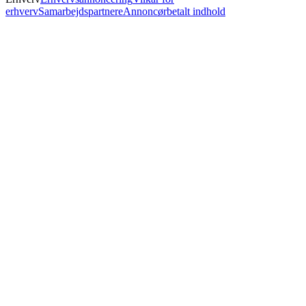
erhverv
Samarbejdspartnere
Annoncørbetalt indhold