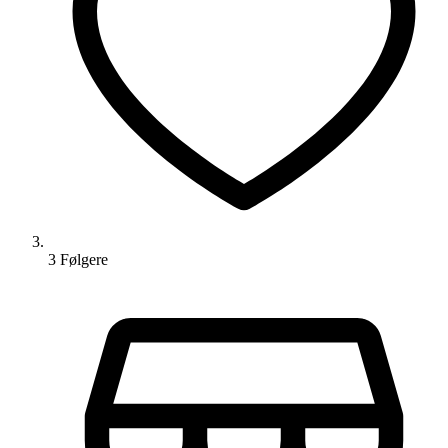
3
Følger
e