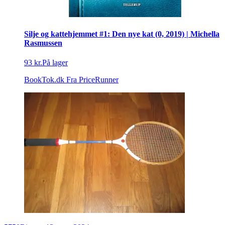
Silje og kattehjemmet #1: Den nye kat (0, 2019) | Michella
Rasmussen
93 kr.
På lager
BookTok.dk
Fra PriceRunner