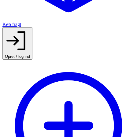
Køb fragt
Opret / log ind