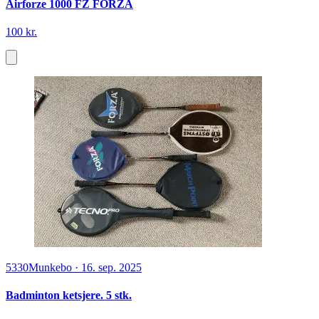
Airforze 1000 FZ FORZA
100 kr.
5330
Munkebo
·
16. sep. 2025
Badminton ketsjere. 5 stk.