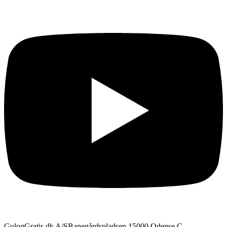
GulogGratis.dk A/S
Banegårdspladsen 1
5000 Odense C