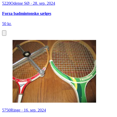
5220
Odense SØ
·
28. sep. 2024
Forza badmintonsko sælges
50 kr.
5750
Ringe
·
16. sep. 2024