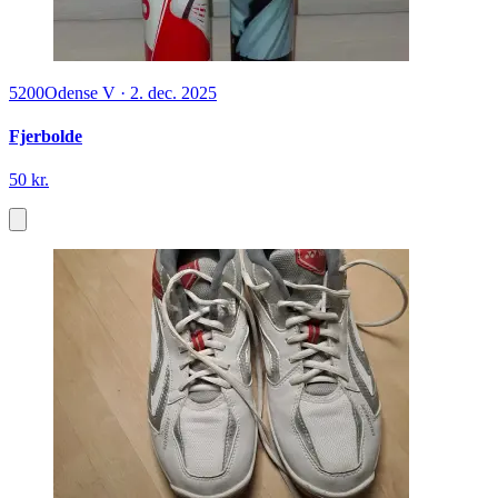
5200
Odense V
·
2. dec. 2025
Fjerbolde
50 kr.