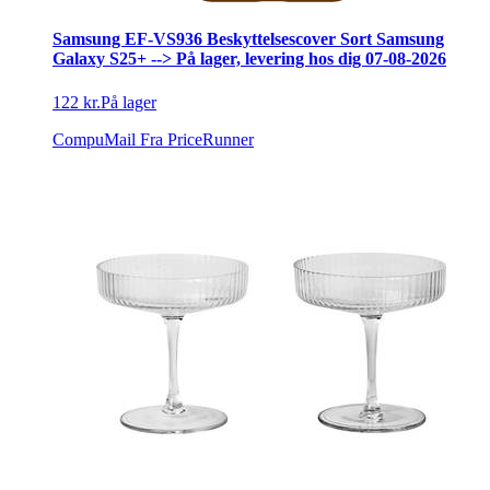
Samsung EF-VS936 Beskyttelsescover Sort Samsung
Galaxy S25+ --> På lager, levering hos dig 07-08-2026
122 kr.
På lager
CompuMail
Fra PriceRunner