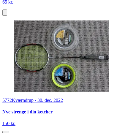
65 kr.
5772
Kværndrup
·
30. dec. 2022
Nye strenge i din ketcher
150 kr.