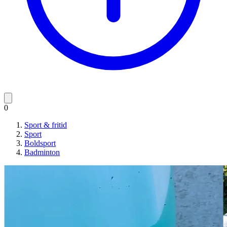
0
Sport & fritid
Sport
Boldsport
Badminton