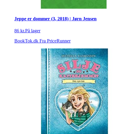
Jeppe er dommer (3, 2018) | Jørn Jensen
86 kr.
På lager
BookTok.dk
Fra PriceRunner