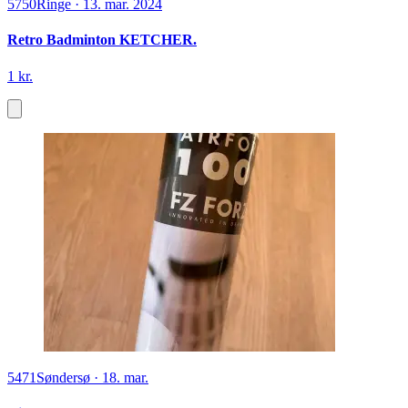
5750
Ringe
·
13. mar. 2024
Retro Badminton KETCHER.
1 kr.
5471
Søndersø
·
18. mar.