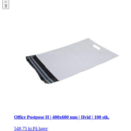
3
Office Postpose H | 400x600 mm | Hvid | 100 stk.
548,75 kr.
På lager