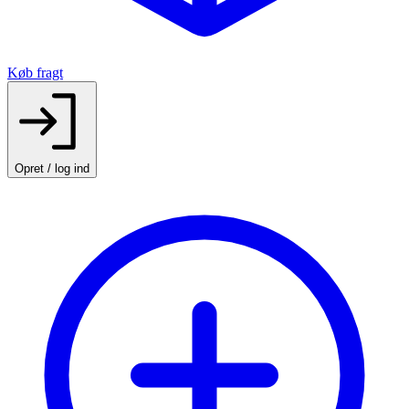
Køb fragt
Opret / log ind