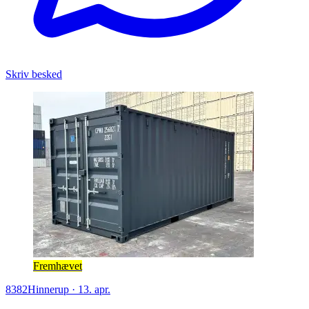
Skriv besked
Fremhævet
8382
Hinnerup
·
13. apr.