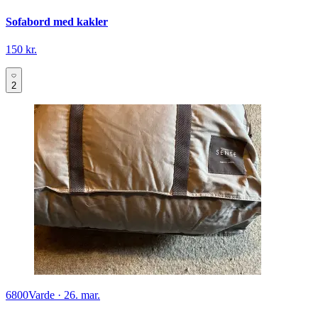
Sofabord med kakler
150 kr.
2
6800
Varde
·
26. mar.