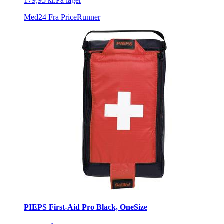
179,95 kr.
På lager
Med24
Fra PriceRunner
PIEPS First-Aid Pro Black, OneSize