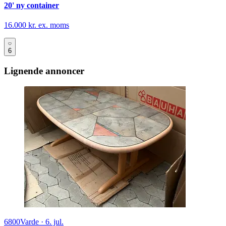
20' ny container
16.000 kr. ex. moms
6
Lignende annoncer
6800
Varde
·
6. jul.