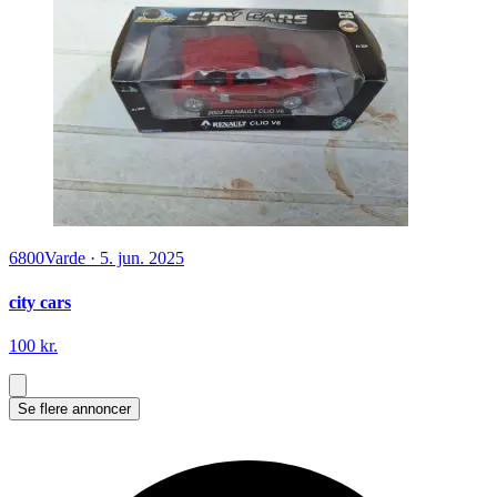
6800
Varde
·
5. jun. 2025
city cars
100 kr.
Se flere annoncer