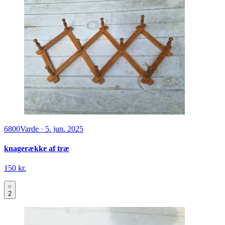
6800
Varde
·
5. jun. 2025
knagerække af træ
150 kr.
2