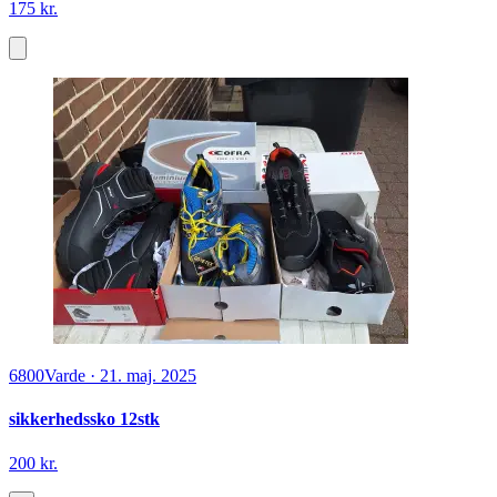
175 kr.
6800
Varde
·
21. maj. 2025
sikkerhedssko 12stk
200 kr.