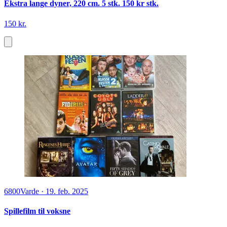
Ekstra lange dyner, 220 cm. 5 stk. 150 kr stk.
150 kr.
6800
Varde
·
19. feb. 2025
Spillefilm til voksne