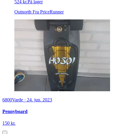
524 kr.
På lager
Outnorth
Fra PriceRunner
6800
Varde
·
24. jun. 2023
Pennyboard
150 kr.