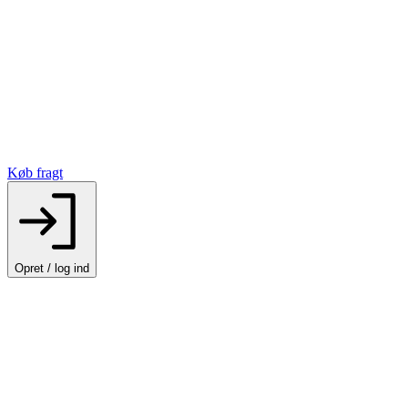
Køb fragt
Opret / log ind