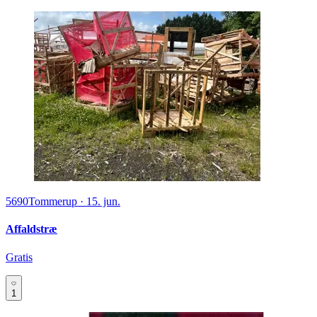
5690
Tommerup
·
15. jun.
Affaldstræ
Gratis
1