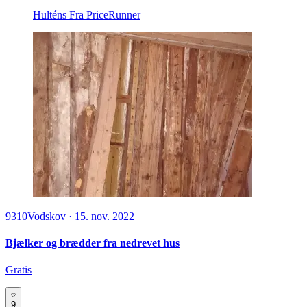
Hulténs
Fra PriceRunner
9310
Vodskov
·
15. nov. 2022
Bjælker og brædder fra nedrevet hus
Gratis
9