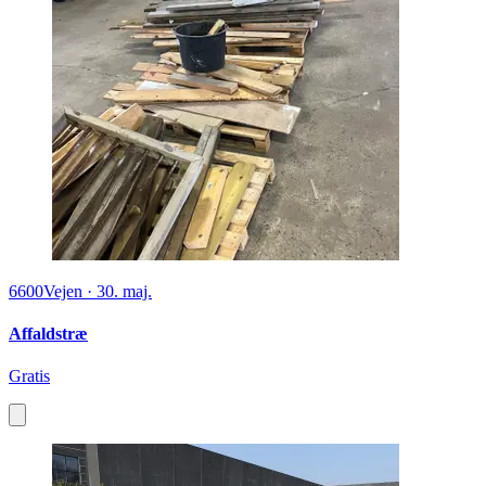
6600
Vejen
·
30. maj.
Affaldstræ
Gratis