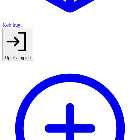
Køb fragt
Opret / log ind