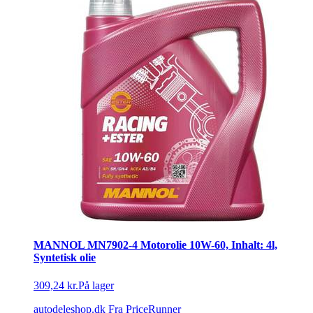
MANNOL MN7902-4 Motorolie 10W-60, Inhalt: 4l,
Syntetisk olie
309,24 kr.
På lager
autodeleshop.dk
Fra PriceRunner