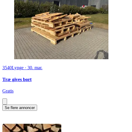
3540
Lynge
·
30. mar.
Træ gives bort
Gratis
Se flere annoncer