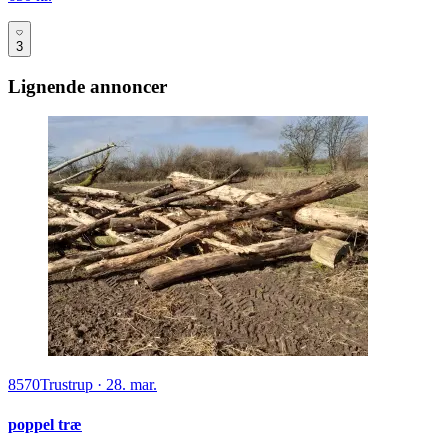
3
Lignende annoncer
8570
Trustrup
·
28. mar.
poppel træ