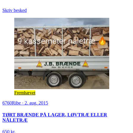
Skriv besked
Fremhævet
6760
Ribe
·
2. aug. 2015
TØRT BRÆNDE PÅ LAGER, LØVTRÆ ELLER
NÅLETRÆ
650 kr.