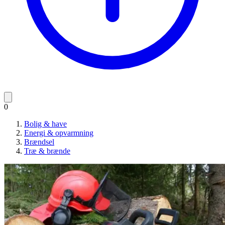
0
Bolig & have
Energi & opvarmning
Brændsel
Træ & brænde