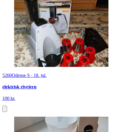
5260
Odense S
·
18. jul.
elektrisk rivejern
100 kr.