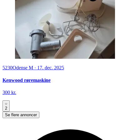
5230
Odense M
·
17. dec. 2025
Kenwood røremaskine
300 kr.
2
Se flere annoncer