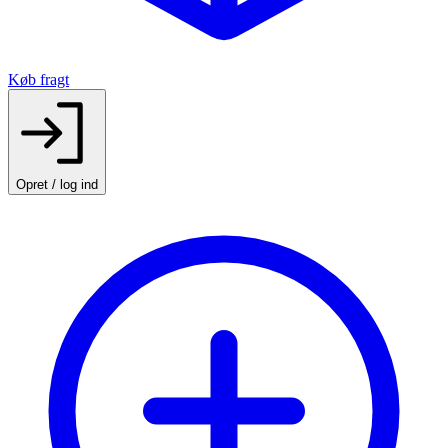
Køb fragt
Opret / log ind