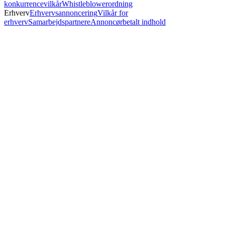
konkurrencevilkår
Whistleblowerordning
Erhverv
Erhvervsannoncering
Vilkår for
erhverv
Samarbejdspartnere
Annoncørbetalt indhold