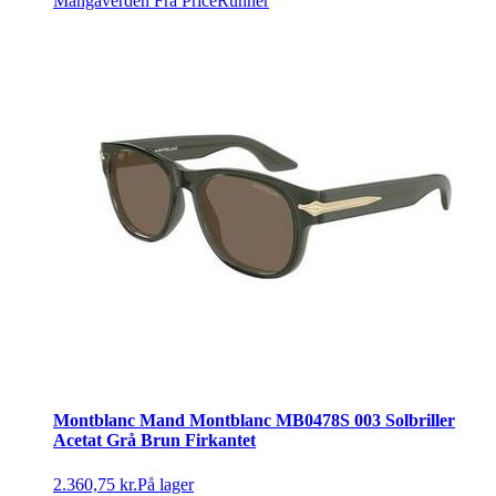
Mangaverden
Fra PriceRunner
Montblanc Mand Montblanc MB0478S 003 Solbriller
Acetat Grå Brun Firkantet
2.360,75 kr.
På lager