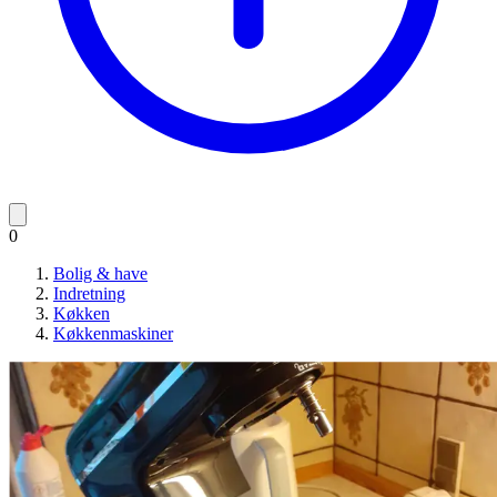
0
Bolig & have
Indretning
Køkken
Køkkenmaskiner