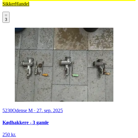
SikkerHandel
3
5230
Odense M
·
27. sep. 2025
Kødhakkere - 3 gamle
250 kr.