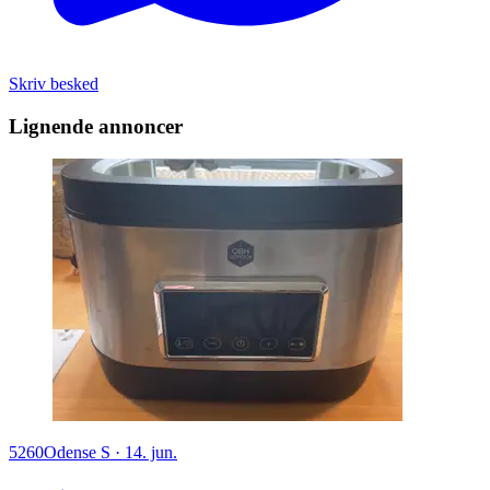
Skriv besked
Lignende annoncer
5260
Odense S
·
14. jun.