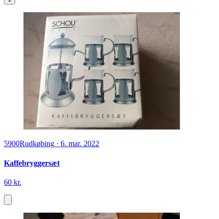
5900
Rudkøbing
·
6. mar. 2022
Kaffebryggersæt
60 kr.