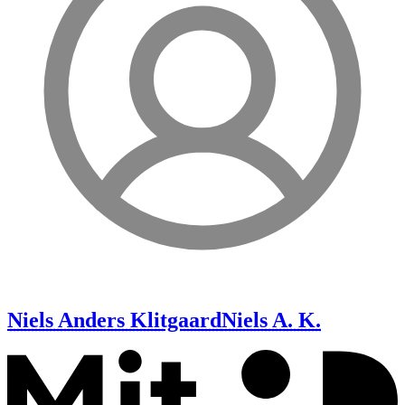
Niels Anders Klitgaard
Niels A. K.