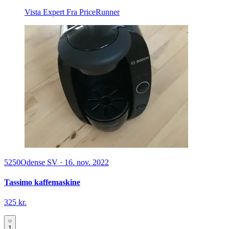
Vista Expert
Fra PriceRunner
5250
Odense SV
·
16. nov. 2022
Tassimo kaffemaskine
325 kr.
1