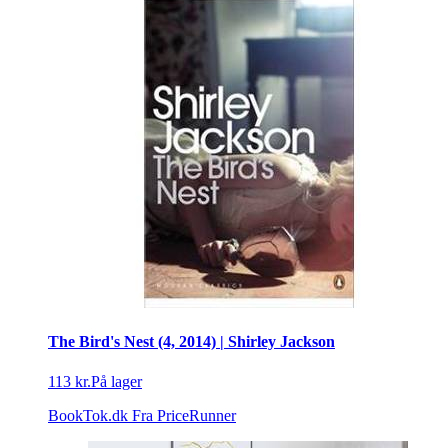
The Bird's Nest (4, 2014) | Shirley Jackson
113 kr.
På lager
BookTok.dk
Fra PriceRunner