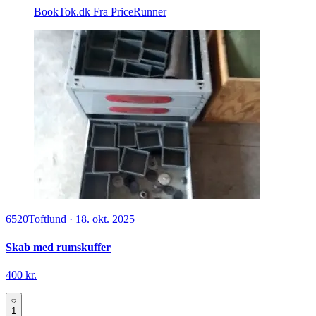
BookTok.dk
Fra PriceRunner
6520
Toftlund
·
18. okt. 2025
Skab med rumskuffer
400 kr.
1