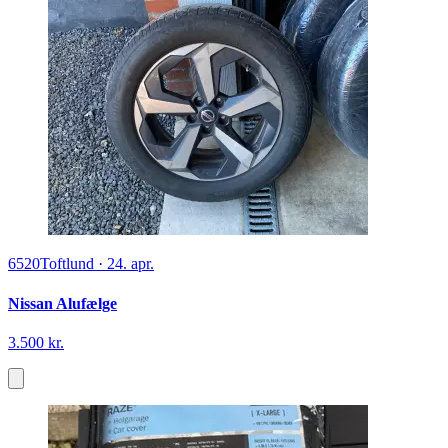
6520
Toftlund
·
24. apr.
Nissan Alufælge
3.500 kr.