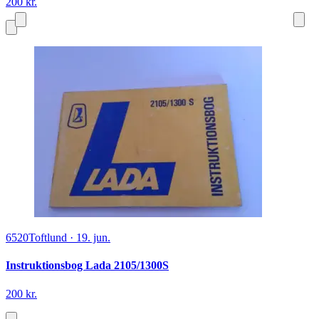
200 kr.
6520
Toftlund
·
19. jun.
Instruktionsbog Lada 2105/1300S
200 kr.