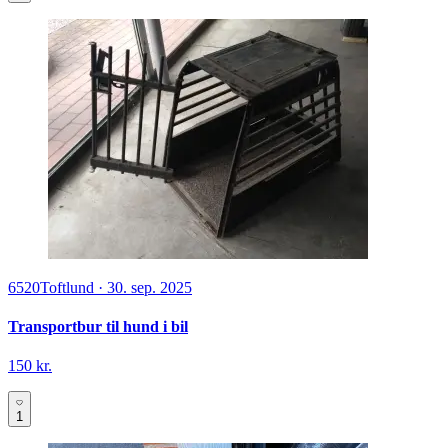
6520
Toftlund
·
30. sep. 2025
Transportbur til hund i bil
150 kr.
1