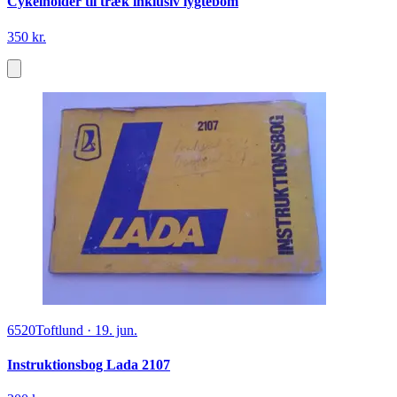
Cykelholder til træk inklusiv lygtebom
350 kr.
6520
Toftlund
·
19. jun.
Instruktionsbog Lada 2107