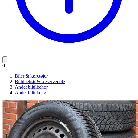
0
Biler & køretøjer
Biltilbehør & -reservedele
Andet biltilbehør
Andet biltilbehør