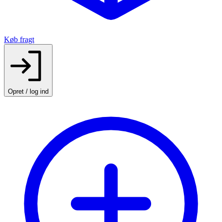
Køb fragt
Opret / log ind