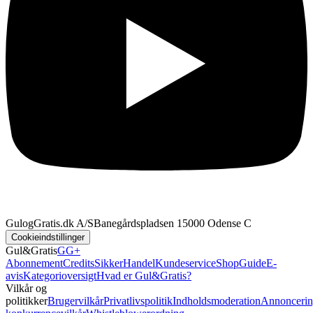
GulogGratis.dk A/S
Banegårdspladsen 1
5000 Odense C
Cookieindstillinger
Gul&Gratis
GG+
Abonnement
Credits
SikkerHandel
Kundeservice
Shop
Guide
E-
avis
Kategorioversigt
Hvad er Gul&Gratis?
Vilkår og
politikker
Brugervilkår
Privatlivspolitik
Indholdsmoderation
Annoncerin