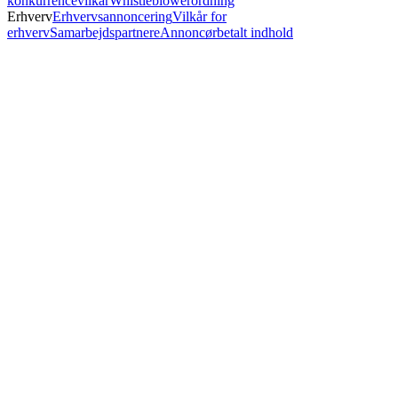
konkurrencevilkår
Whistleblowerordning
Erhverv
Erhvervsannoncering
Vilkår for
erhverv
Samarbejdspartnere
Annoncørbetalt indhold