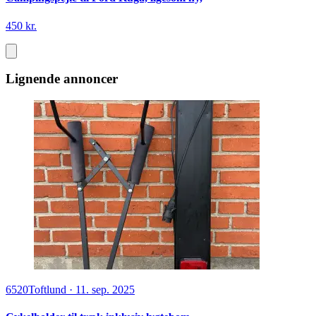
450 kr.
Lignende annoncer
6520
Toftlund
·
11. sep. 2025