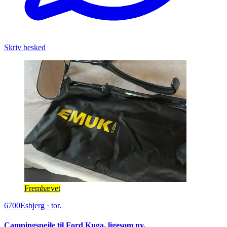
Skriv besked
Fremhævet
6700
Esbjerg
·
tor.
Campingspejle til Ford Kuga, ligesom ny,