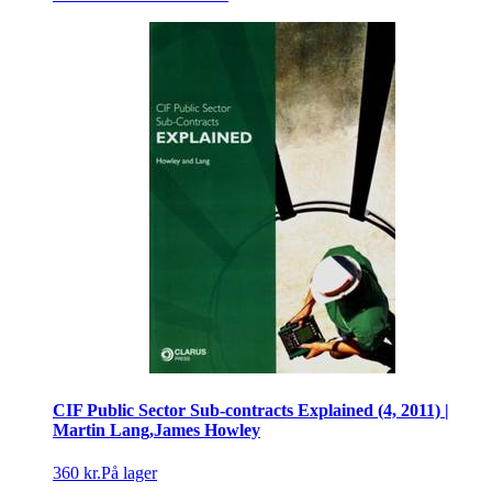
CIF Public Sector Sub-contracts Explained (4, 2011) |
Martin Lang,James Howley
360 kr.
På lager