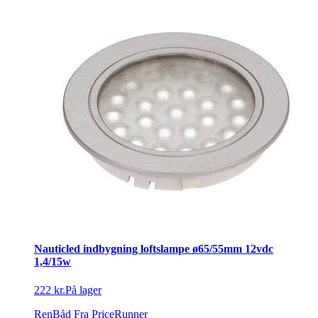
Nauticled indbygning loftslampe ø65/55mm 12vdc
1,4/15w
222 kr.
På lager
RenBåd
Fra PriceRunner