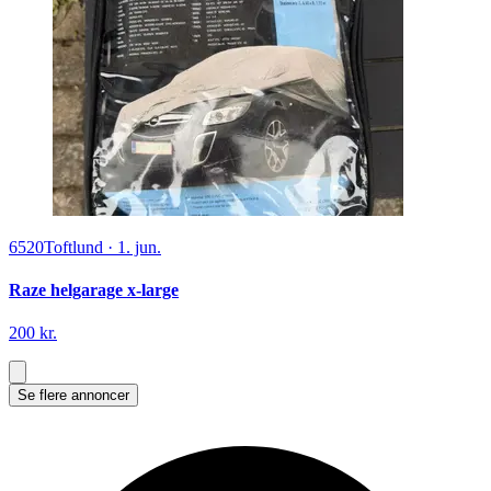
6520
Toftlund
·
1. jun.
Raze helgarage x-large
200 kr.
Se flere annoncer