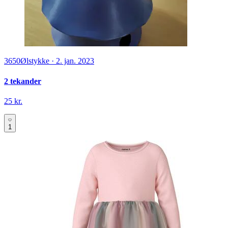
3650
Ølstykke
·
2. jan. 2023
2 tekander
25 kr.
1