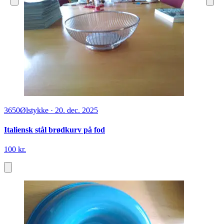
3650
Ølstykke
·
20. dec. 2025
Italiensk stål brødkurv på fod
100 kr.