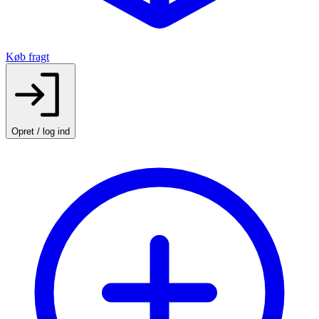
Køb fragt
Opret / log ind