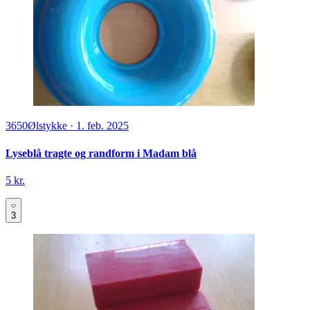
3650
Ølstykke
·
1. feb. 2025
Lyseblå tragte og randform i Madam blå
5 kr.
3