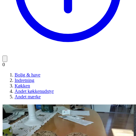
0
Bolig & have
Indretning
Køkken
Andet køkkenudstyr
Andet mærke