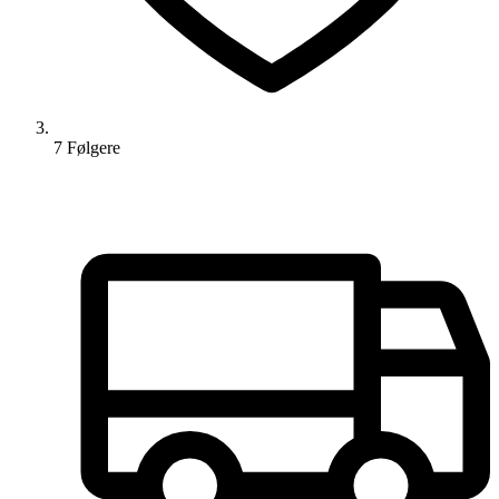
7
Følger
e