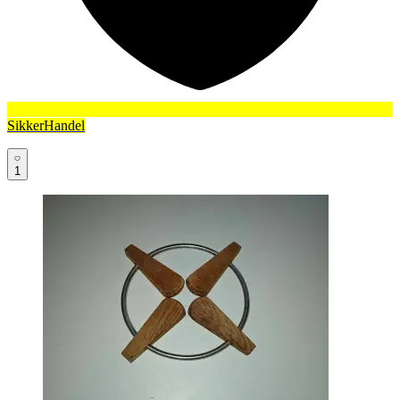
SikkerHandel
1