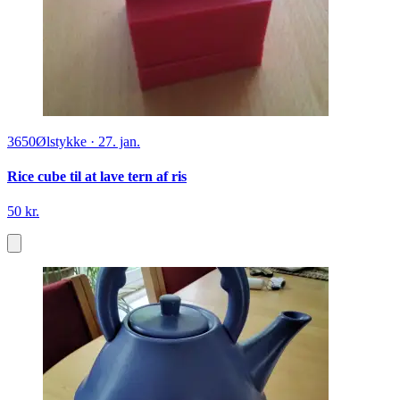
3650
Ølstykke
·
27. jan.
Rice cube til at lave tern af ris
50 kr.