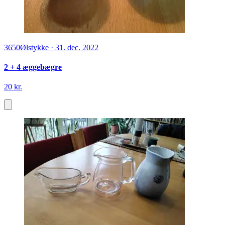
3650
Ølstykke
·
31. dec. 2022
2 + 4 æggebægre
20 kr.