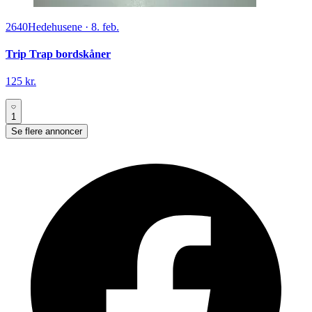
2640
Hedehusene
·
8. feb.
Trip Trap bordskåner
125 kr.
1
Se flere annoncer