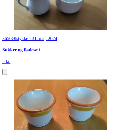
3650
Ølstykke
·
31. maj. 2024
Sukker og flødesæt
5 kr.