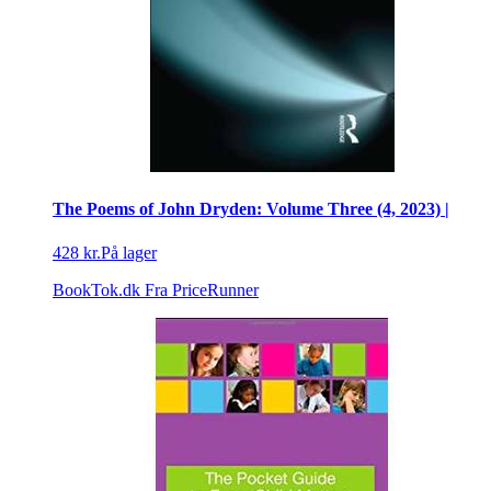
The Poems of John Dryden: Volume Three (4, 2023) |
428 kr.
På lager
BookTok.dk
Fra PriceRunner