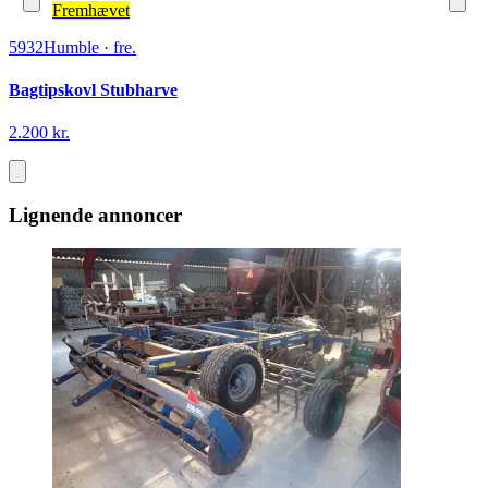
Fremhævet
5932
Humble
·
fre.
Bagtipskovl Stubharve
2.200 kr.
Lignende annoncer