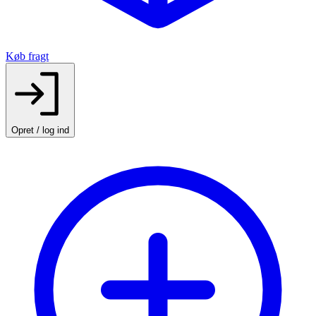
Køb fragt
Opret / log ind