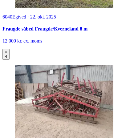
6040
Egtved
·
22. okt. 2025
Fraugde såbed Fraugde/Kverneland 8 m
12.000 kr. ex. moms
4