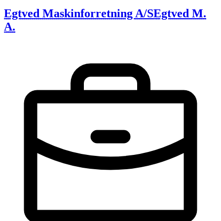
Egtved Maskinforretning A/S
Egtved M.
A.