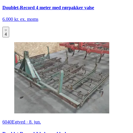
Doublet-Record 4 meter med rørpakker valse
6.000 kr. ex. moms
4
6040
Egtved
·
8. jun.