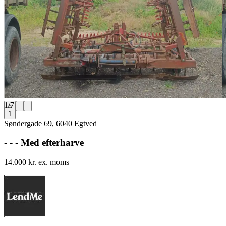
1
/
7
1
Søndergade 69, 6040 Egtved
- - - Med efterharve
14.000 kr. ex. moms