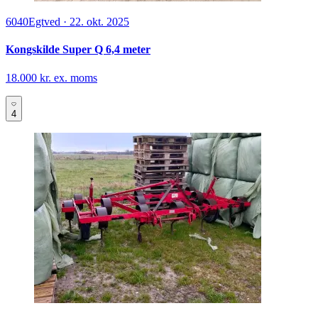
6040
Egtved
·
22. okt. 2025
Kongskilde Super Q 6,4 meter
18.000 kr. ex. moms
4