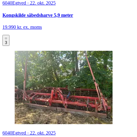
6040
Egtved
·
22. okt. 2025
Kongskilde såbedsharve 5,9 meter
19.990 kr. ex. moms
3
6040
Egtved
·
22. okt. 2025