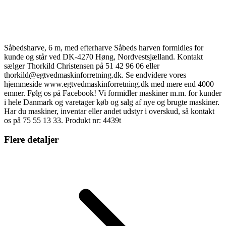
Såbedsharve, 6 m, med efterharve Såbeds harven formidles for
kunde og står ved DK-4270 Høng, Nordvestsjælland. Kontakt
sælger Thorkild Christensen på 51 42 96 06 eller
thorkild@egtvedmaskinforretning.dk. Se endvidere vores
hjemmeside www.egtvedmaskinforretning.dk med mere end 4000
emner. Følg os på Facebook! Vi formidler maskiner m.m. for kunder
i hele Danmark og varetager køb og salg af nye og brugte maskiner.
Har du maskiner, inventar eller andet udstyr i overskud, så kontakt
os på 75 55 13 33. Produkt nr: 4439t
Flere detaljer