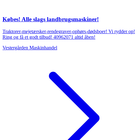
Købes! Alle slags landbrugsmaskiner!
Traktorer-mejetærsker-rendegraver-ophørs-dødsboer! Vi rydder op!
Ring og få et godt tilbud! 40962071 altid åben!
Vestergården Maskinhandel