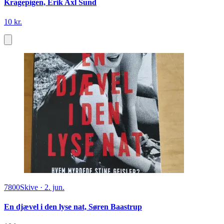
Kragepigen, Erik Axl Sund
10 kr.
7800
Skive
·
2. jun.
En djævel i den lyse nat, Søren Baastrup