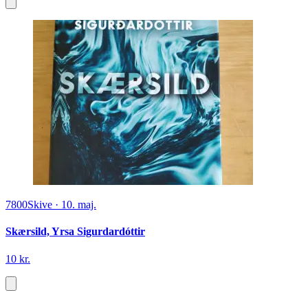
7800
Skive
·
10. maj.
Skærsild, Yrsa Sigurdardóttir
10 kr.