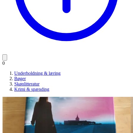
0
Underholdning & læring
Bøger
Skønlitteratur
Krimi & spænding