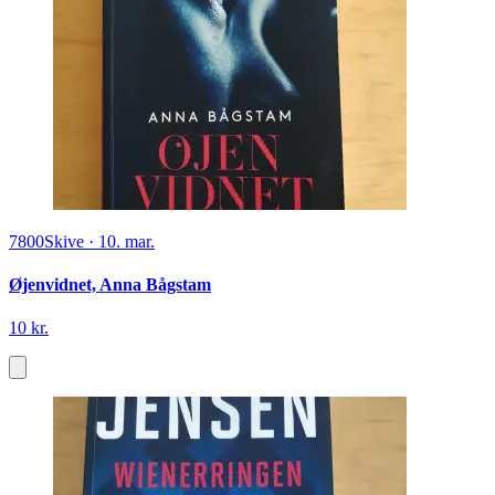
7800
Skive
·
10. mar.
Øjenvidnet, Anna Bågstam
10 kr.