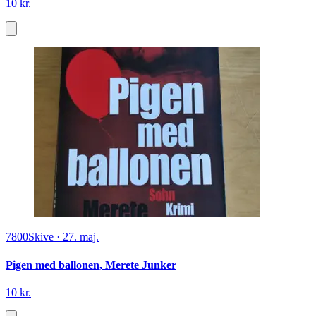
10 kr.
7800
Skive
·
27. maj.
Pigen med ballonen, Merete Junker
10 kr.