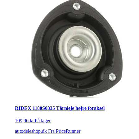
RIDEX 1180S0335 Tårnleje højre foraksel
109,96 kr.
På lager
autodeleshop.dk
Fra PriceRunner