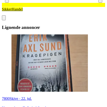
SikkerHandel
Lignende annoncer
7800
Skive
·
22. jul.