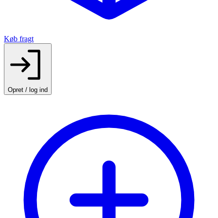
Køb fragt
Opret / log ind