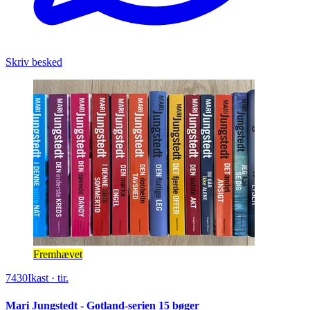
Skriv besked
Fremhævet
7430
Ikast
·
tir.
Mari Jungstedt - Gotland-serien 15 bøger