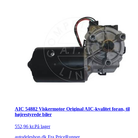
AIC 54882 Viskermotor Original AIC-kvalitet foran, til
højrestyrede biler
552,96 kr.
På lager
autodeleshop.dk
Fra PriceRunner