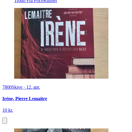
Trodo
Fra PriceRunner
7800
Skive
·
12. apr.
Iréne, Pierre Lemaitre
10 kr.