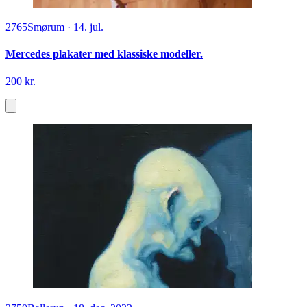
2765
Smørum
·
14. jul.
Mercedes plakater med klassiske modeller.
200 kr.