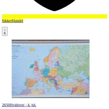
SikkerHandel
6
2650
Hvidovre
·
4. jul.