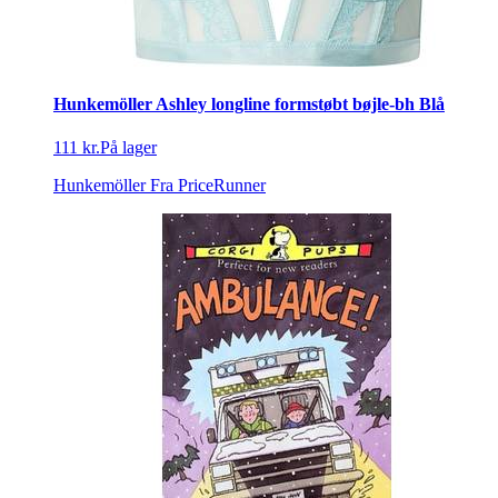
Hunkemöller Ashley longline formstøbt bøjle-bh Blå
111 kr.
På lager
Hunkemöller
Fra PriceRunner