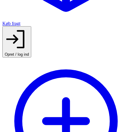
Køb fragt
Opret / log ind