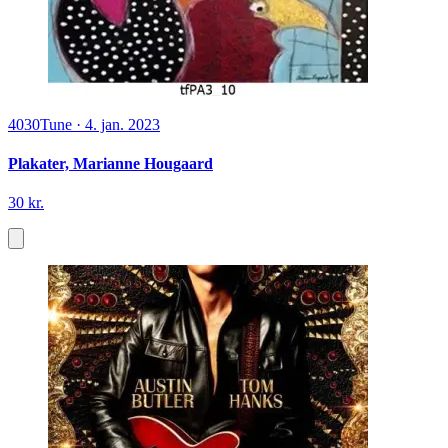
4030
Tune
·
4. jan. 2023
Plakater, Marianne Hougaard
30 kr.