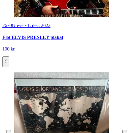
2670
Greve
·
1. dec. 2022
Flot ELVIS PRESLEY plakat
100 kr.
1