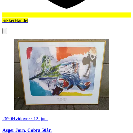
SikkerHandel
2650
Hvidovre
·
12. jun.
Asger Jorn, Cobra 50år.