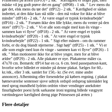
Prinsessen på ærten (tfP05) - 2 stk. " Kærlighed er noget pjat, men
måske vil jeg godt prøve det en gang" (tfP08) - 1 stk. " Lev mens du
gør det, elsk mens du tør det" (tfP12) - 2 stk. " Kærlighed er sådan
indrettet, at den ikke kan stå stille - den må vokse for ikke at blive
mindre" (tfP14) - 2 stk. " At være engel er typisk kvindearbejde"
(tfP16) - 2 stk. " Forsøm ikke den lille lykke, mens du venter på den
store" (tfP17) - 2 stk. " Vi er alle som engle med kun én vinge -
sammen kan vi flyve" (tfP18) - 2 stk. " At være engel er typisk
kvindearbejde" (tfP20) - 1 stk. " At være engel er typisk
kvindearbejde" (tfP22) - 1 stk. " Sigt efter månen - om du rammer
forbi, er du dog blandt stjernerne . Sigt højt" (tfP25) - 1 stk. " Vi er
alle som engle med kun én vinge - sammen kan vi flyve" (tfP26) - 1
stk. " Man motionerer ikke for at blive yngre, men for at blive
ældre" (tfP29) - 2 stk. Alle plakater er nye. Plakaterne måler ca.
47x70 cm. Bemærk: tfP14 har en ca. 6 cm. bred passepartout-kant,
hvorfor selve billedet er mindre på denne plakat. Sælges for 60,-
kr./stk., eller 3 stk. samlet for 150,- kr. (Se evt. mine andre
annoncer). Afhentning eller forsendelse på købers regning. ( plakat
børneværelse sentenser sjove udtryk ordspil ordsprog talemåder leg
med sprog mundheld lydrim ordrim vitser vendinger anekdoter
finurligheder poesi lyrik sarkasme ironi tegning billede vægpynt
værtindegave kærlighed dreng pige Prinsessen på ærten )
Flere detaljer