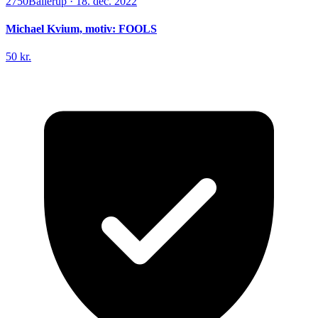
2750
Ballerup
·
18. dec. 2022
Michael Kvium, motiv: FOOLS
50 kr.