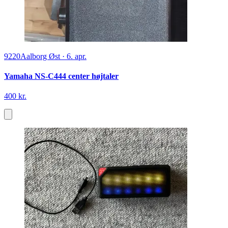
9220
Aalborg Øst
·
6. apr.
Yamaha NS-C444 center højtaler
400 kr.