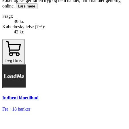
køber og sælger får en tryg og nem handel, når I handler genbrug
online.
Læs mere
Fragt:
39 kr.
Køberbeskyttelse (
7
%
):
42 kr.
Læg i kurv
Indhent lånetilbud
Fra +18 banker