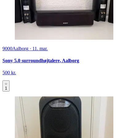
9000
Aalborg
·
11. mar.
Sony 5.0 surroundhøjtalere, Aalborg
500 kr.
1