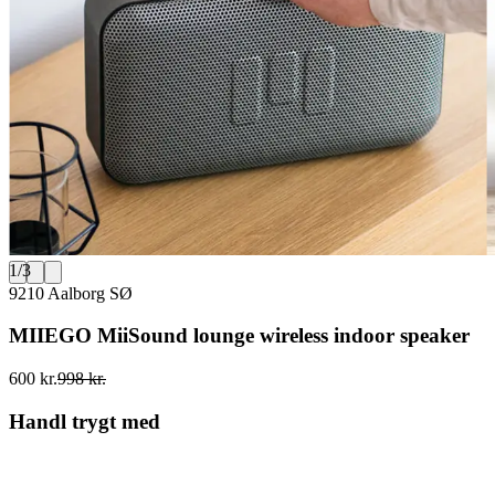
1
/
3
9210 Aalborg SØ
MIIEGO MiiSound lounge wireless indoor speaker
600 kr.
998 kr.
Handl trygt med