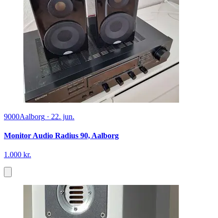
9000
Aalborg
·
22. jun.
Monitor Audio Radius 90, Aalborg
1.000 kr.