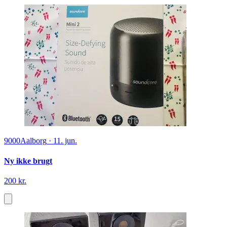
9000
Aalborg
·
11. jun.
Ny ikke brugt
200 kr.