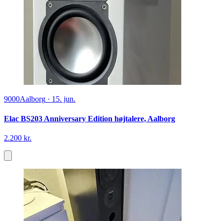
9000
Aalborg
·
15. jun.
Elac BS203 Anniversary Edition højtalere, Aalborg
2.200 kr.