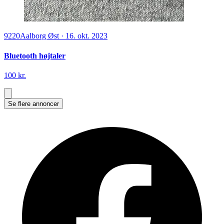
9220
Aalborg Øst
·
16. okt. 2023
Bluetooth højtaler
100 kr.
Se flere annoncer