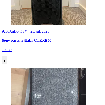
9200
Aalborg SV
·
23. jul. 2025
Sony partyhøjttaler GTKXB60
700 kr.
5