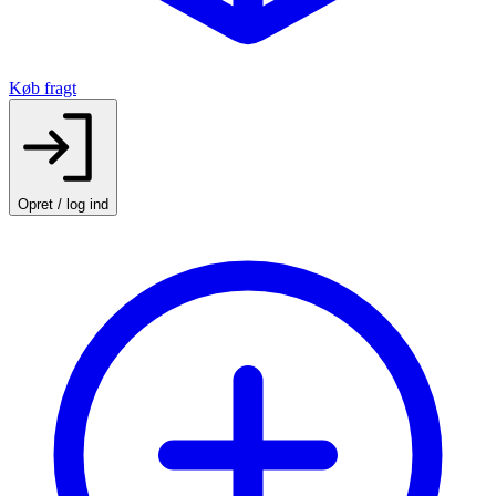
Køb fragt
Opret / log ind