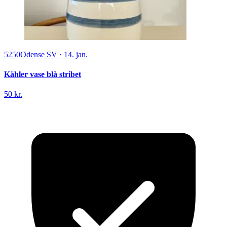
5250
Odense SV
·
14. jan.
Kähler vase blå stribet
50 kr.