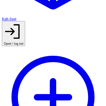
Køb fragt
Opret / log ind