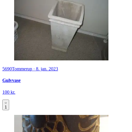
5690
Tommerup
·
8. jan. 2023
Gulvvase
100 kr.
1