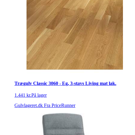
Trægulv Classic 3060 - Eg, 3-stavs Living mat lak.
1.441 kr.
På lager
Gulvlageret.dk
Fra PriceRunner