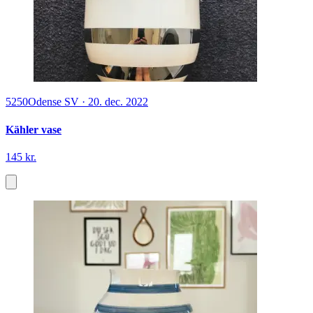
5250
Odense SV
·
20. dec. 2022
Kähler vase
145 kr.