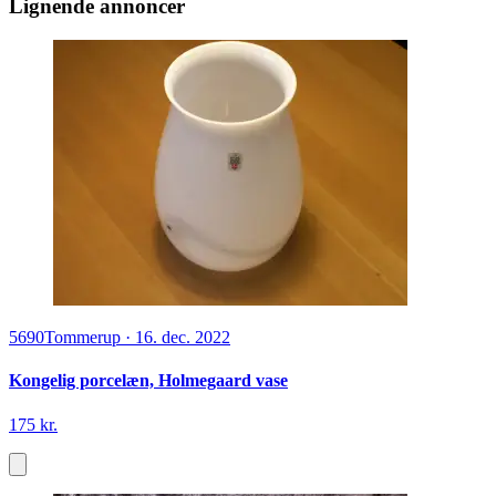
Lignende annoncer
5690
Tommerup
·
16. dec. 2022
Kongelig porcelæn, Holmegaard vase
175 kr.