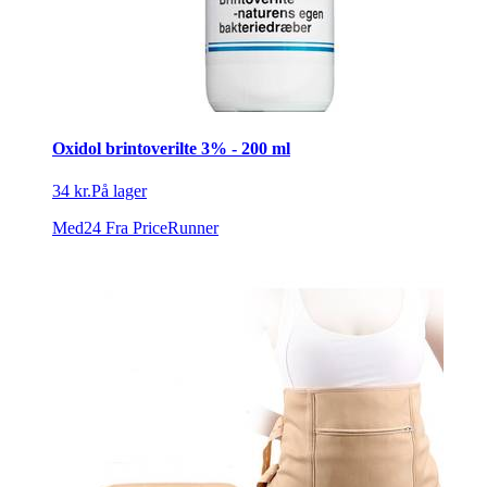
Oxidol brintoverilte 3% - 200 ml
34 kr.
På lager
Med24
Fra PriceRunner