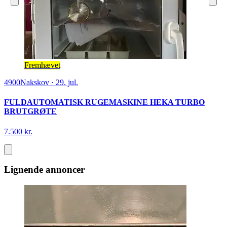
Fremhævet
4900
Nakskov
·
29. jul.
FULDAUTOMATISK RUGEMASKINE HEKA TURBO
BRUTGRØTE
7.500 kr.
Lignende annoncer