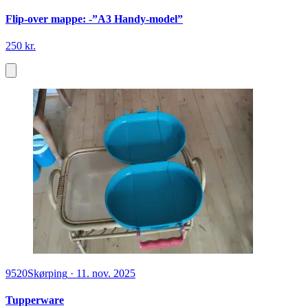
Flip-over mappe: -”A3 Handy-model”
250 kr.
9520
Skørping
·
11. nov. 2025
Tupperware