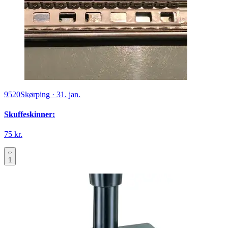
9520
Skørping
·
31. jan.
Skuffeskinner:
75 kr.
1