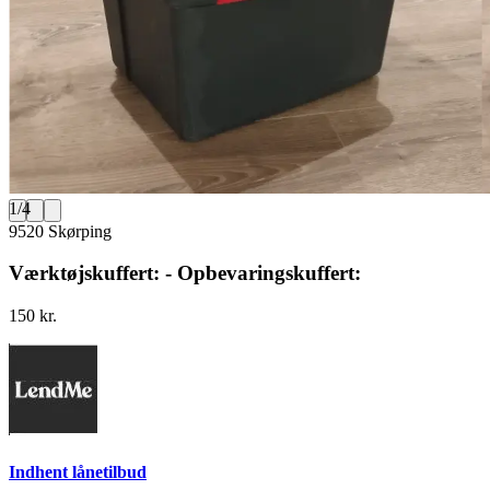
1
/
4
9520 Skørping
Værktøjskuffert: - Opbevaringskuffert:
150 kr.
Indhent lånetilbud