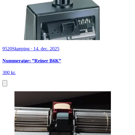
9520
Skørping
·
14. dec. 2025
Nummeratør: ”Reiner B6K”
300 kr.