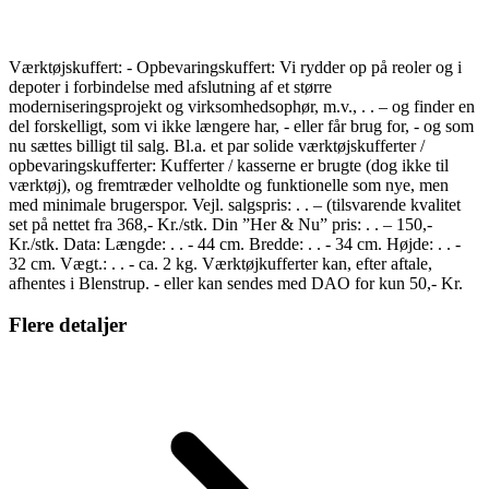
Værktøjskuffert: - Opbevaringskuffert: Vi rydder op på reoler og i
depoter i forbindelse med afslutning af et større
moderniseringsprojekt og virksomhedsophør, m.v., . . – og finder en
del forskelligt, som vi ikke længere har, - eller får brug for, - og som
nu sættes billigt til salg. Bl.a. et par solide værktøjskufferter /
opbevaringskufferter: Kufferter / kasserne er brugte (dog ikke til
værktøj), og fremtræder velholdte og funktionelle som nye, men
med minimale brugerspor. Vejl. salgspris: . . – (tilsvarende kvalitet
set på nettet fra 368,- Kr./stk. Din ”Her & Nu” pris: . . – 150,-
Kr./stk. Data: Længde: . . - 44 cm. Bredde: . . - 34 cm. Højde: . . -
32 cm. Vægt.: . . - ca. 2 kg. Værktøjkufferter kan, efter aftale,
afhentes i Blenstrup. - eller kan sendes med DAO for kun 50,- Kr.
Flere detaljer