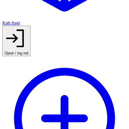
Køb fragt
Opret / log ind