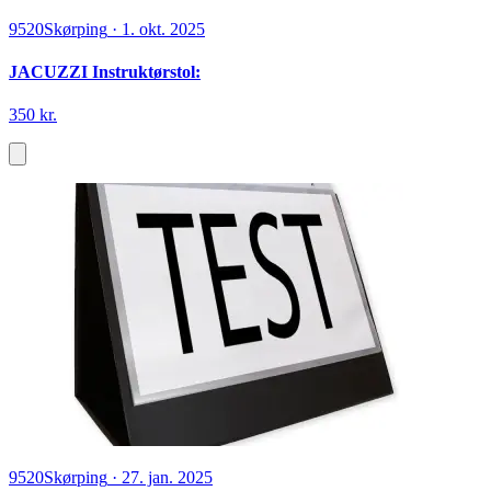
9520
Skørping
·
1. okt. 2025
JACUZZI Instruktørstol:
350 kr.
9520
Skørping
·
27. jan. 2025