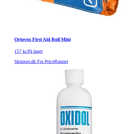
Ortovox First Aid Roll Mini
157 kr.
På lager
Skisport.dk
Fra PriceRunner