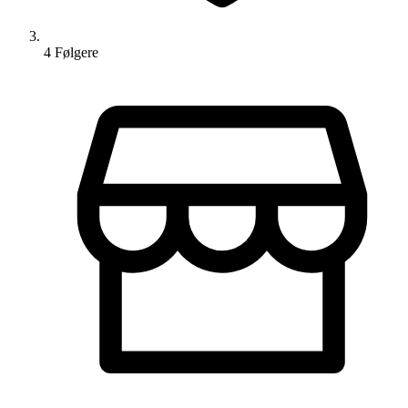
4
Følger
e