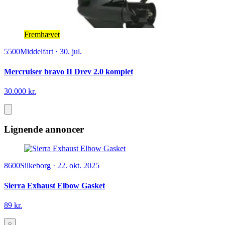
Fremhævet
5500
Middelfart
·
30. jul.
Mercruiser bravo II Drev 2.0 komplet
30.000 kr.
Lignende annoncer
8600
Silkeborg
·
22. okt. 2025
Sierra Exhaust Elbow Gasket
89 kr.