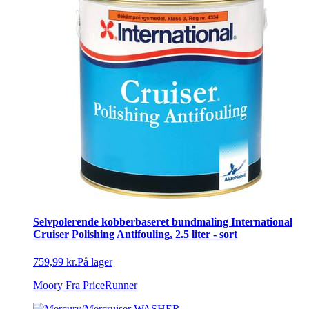
Selvpolerende kobberbaseret bundmaling International
Cruiser Polishing Antifouling, 2.5 liter - sort
759,99 kr.
På lager
Moory
Fra PriceRunner