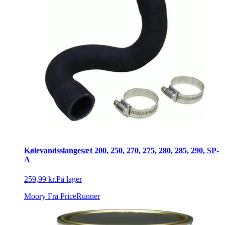
Kølevandsslangesæt 200, 250, 270, 275, 280, 285, 290, SP-
A
259,99 kr.
På lager
Moory
Fra PriceRunner