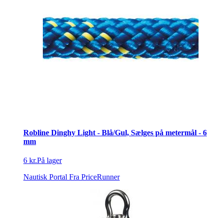
Robline Dinghy Light - Blå/Gul, Sælges på metermål - 6
mm
6 kr.
På lager
Nautisk Portal
Fra PriceRunner