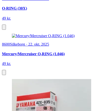
O-RING (30X)
49 kr.
8600
Silkeborg
·
22. okt. 2025
Mercury/Mercruiser O-RING (1.046)
49 kr.