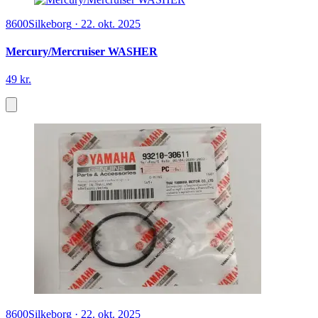
8600
Silkeborg
·
22. okt. 2025
Mercury/Mercruiser WASHER
49 kr.
8600
Silkeborg
·
22. okt. 2025