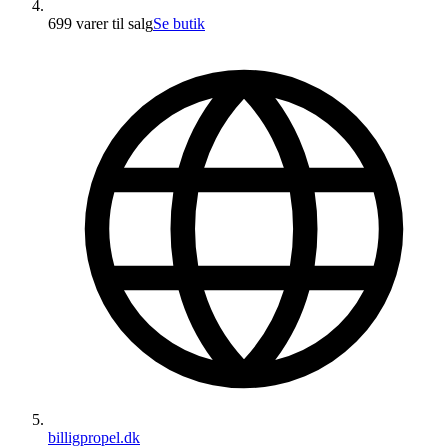
699 varer
til salg
Se butik
billigpropel.dk