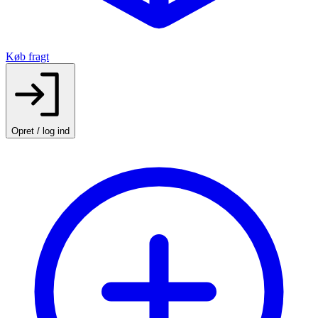
Køb fragt
Opret / log ind