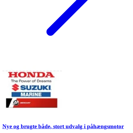
Nye og brugte både, stort udvalg i påhængsmotor