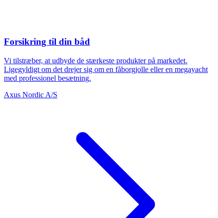
Forsikring til din båd
Vi tilstræber, at udbyde de stærkeste produkter på markedet.
Ligegyldigt om det drejer sig om en fåborgjolle eller en megayacht
med professionel besætning.
Axus Nordic A/S