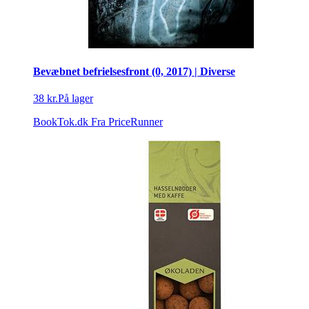
Bevæbnet befrielsesfront (0, 2017) | Diverse
38 kr.
På lager
BookTok.dk
Fra PriceRunner