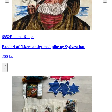
6852
Billum
·
6. apr.
Broderi af fiskers ansigt med pibe og Sydvest hat.
200 kr.
1