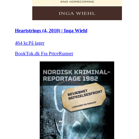
Heartstrings (4, 2010) | Inga Wiehl
464 kr.
På lager
BookTok.dk
Fra PriceRunner