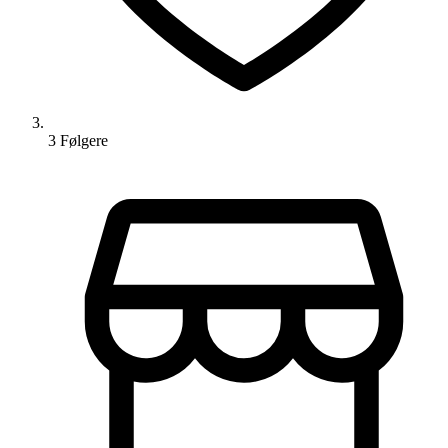
3
Følger
e