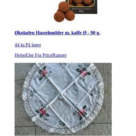
Økoladen Hasselnødder m. kaffe Ø - 90 g.
44 kr.
På lager
HelseElse
Fra PriceRunner