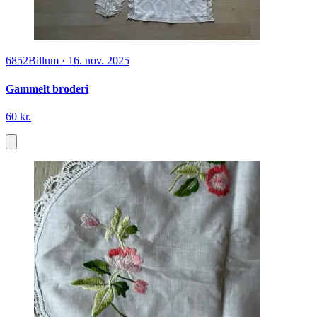
6852
Billum
·
16. nov. 2025
Gammelt broderi
60 kr.