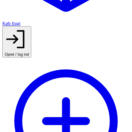
Køb fragt
Opret / log ind