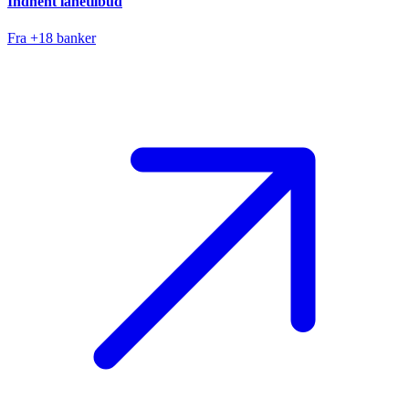
Indhent lånetilbud
Fra +18 banker