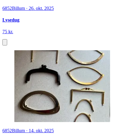
6852
Billum
·
26. okt. 2025
Lysedug
75 kr.
6852
Billum
·
14. okt. 2025