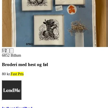
1
/
2
6852 Billum
Broderi med hest og føl
80 kr.
Fast Pris