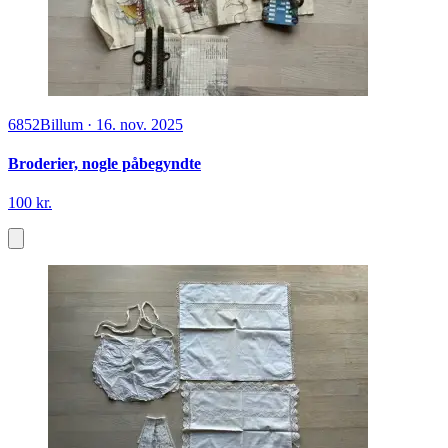
6852
Billum
·
16. nov. 2025
Broderier, nogle påbegyndte
100 kr.