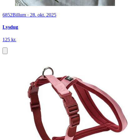
6852
Billum
·
28. okt. 2025
Lysdug
125 kr.