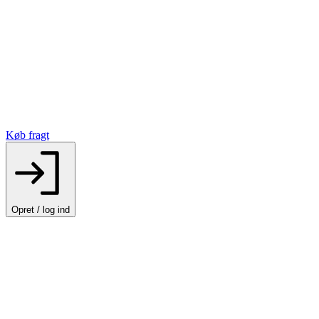
Køb fragt
Opret / log ind