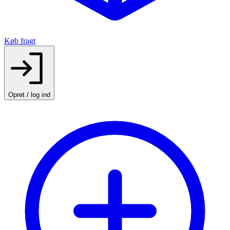
Køb fragt
Opret / log ind