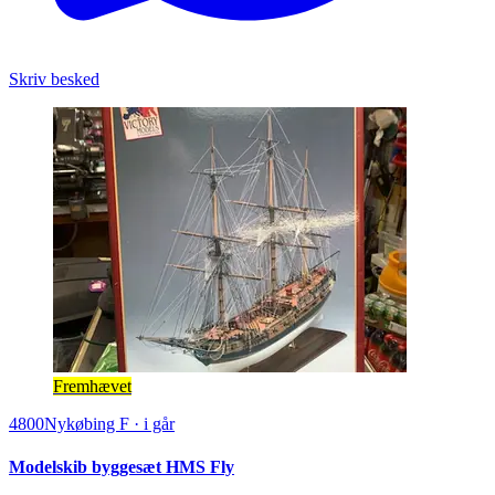
Skriv besked
Fremhævet
4800
Nykøbing F
·
i går
Modelskib byggesæt HMS Fly