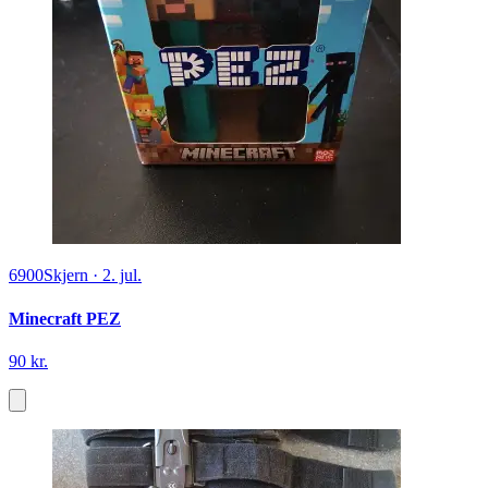
6900
Skjern
·
2. jul.
Minecraft PEZ
90 kr.