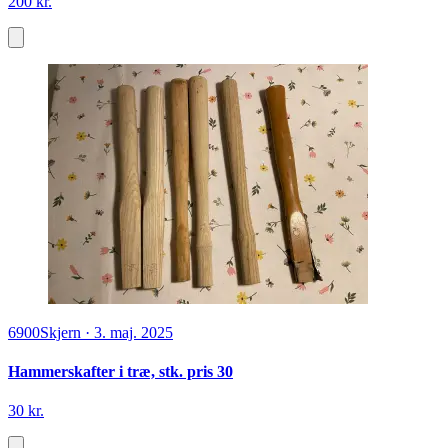
200 kr.
6900
Skjern
·
3. maj. 2025
Hammerskafter i træ, stk. pris 30
30 kr.