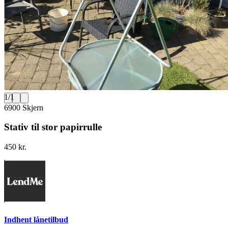
1
/
1
6900 Skjern
Stativ til stor papirrulle
450 kr.
Indhent lånetilbud