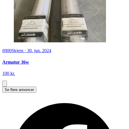
6900
Skjern
·
30. jun. 2024
Armatur 36w
100 kr.
Se flere annoncer