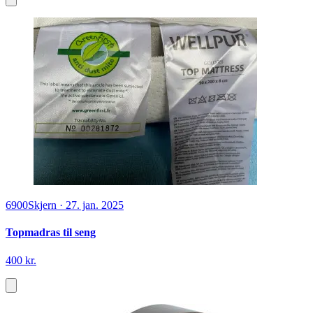
6900
Skjern
·
27. jan. 2025
Topmadras til seng
400 kr.