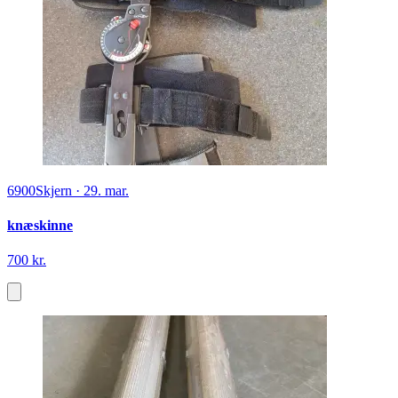
6900
Skjern
·
29. mar.
knæskinne
700 kr.