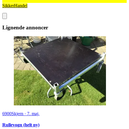
SikkerHandel
Lignende annoncer
6900
Skjern
·
7. maj.
Rullevogn (helt ny)