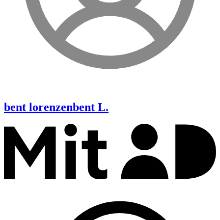
bent lorenzen
bent L.