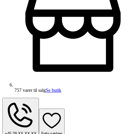
757 varer
til salg
Se butik
+45 29 XX XX XX
Følg sælger