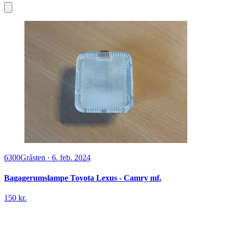
6300
Gråsten
·
6. feb. 2024
Bagagerumslampe Toyota Lexus - Camry mf.
150 kr.