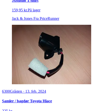
MANN-FILTER C 2931 Luftfilter Filterindsats
132,48 kr.
På lager
autodeleshop.dk
Fra PriceRunner