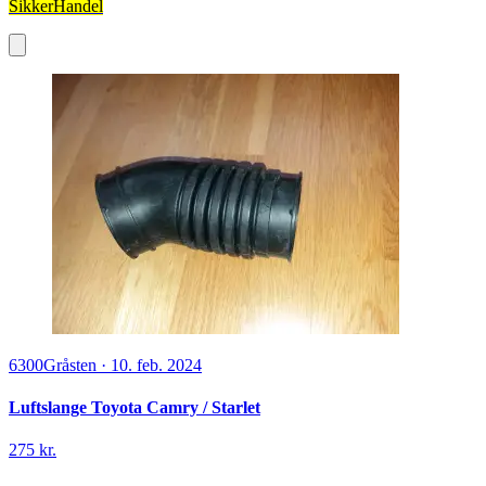
Jxstudio T-shirt
159,95 kr.
På lager
Jack & Jones
Fra PriceRunner