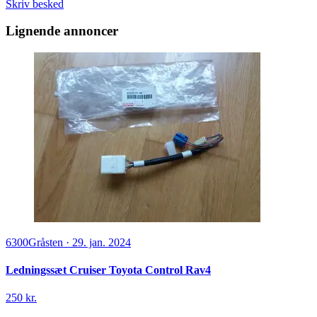
Skriv besked
Lignende annoncer
6300
Gråsten
·
29. jan. 2024
Ledningssæt Cruiser Toyota Control Rav4
250 kr.