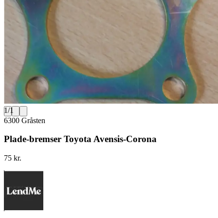
1
/
1
6300 Gråsten
Plade-bremser Toyota Avensis-Corona
75 kr.