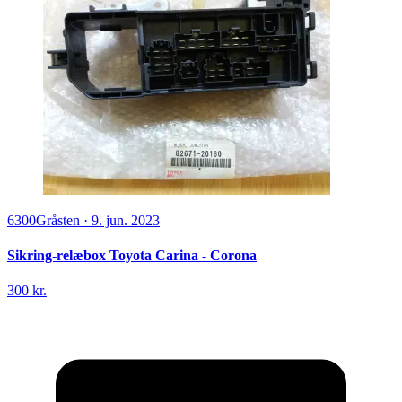
6300
Gråsten
·
9. jun. 2023
Sikring-relæbox Toyota Carina - Corona
300 kr.