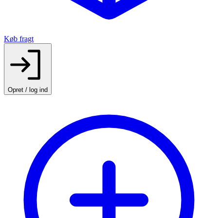
Køb fragt
Opret / log ind