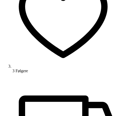
3
Følger
e