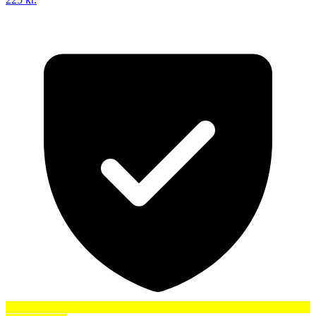
Zeiss ZS25168 073 51 Briller Mænd Black - Black -
51mm
1.294 kr.
På lager
SmartBuyGlasses
Fra PriceRunner