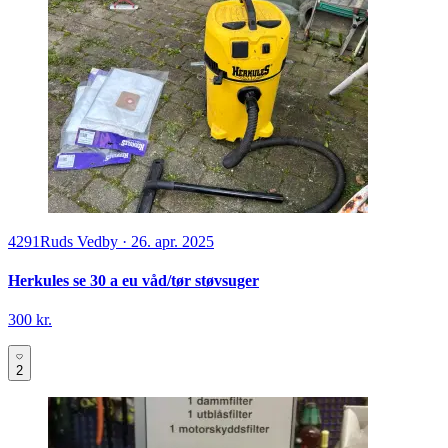
4291
Ruds Vedby
·
26. apr. 2025
Herkules se 30 a eu våd/tør støvsuger
300 kr.
2