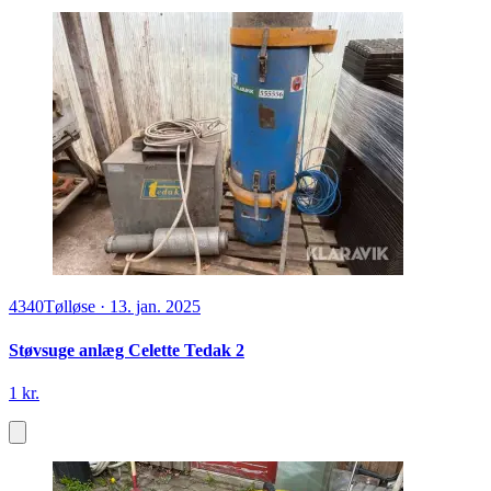
4340
Tølløse
·
13. jan. 2025
Støvsuge anlæg Celette Tedak 2
1 kr.