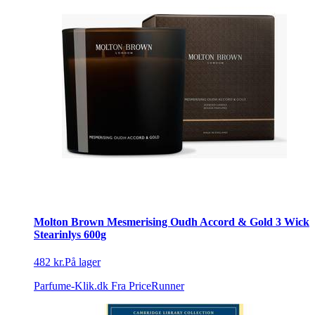
Molton Brown Mesmerising Oudh Accord & Gold 3 Wick
Stearinlys 600g
482 kr.
På lager
Parfume-Klik.dk
Fra PriceRunner