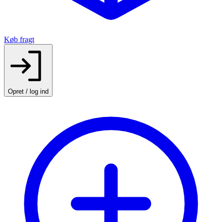
Køb fragt
Opret / log ind