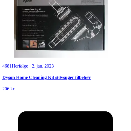
4681
Herfølge
·
2. jan. 2023
Dyson Home Cleaning Kit støvsuger-tilbehør
206 kr.