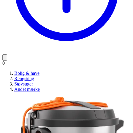
0
Bolig & have
Rengøring
Støvsuger
Andet mærke