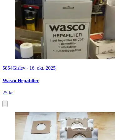
5854
Gislev
·
16. okt. 2025
Wasco Hepafilter
25 kr.