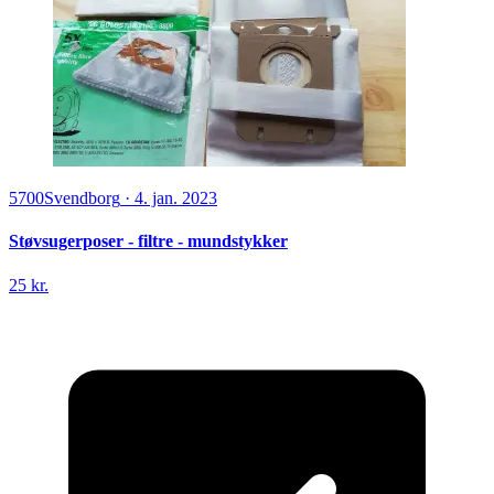
5700
Svendborg
·
4. jan. 2023
Støvsugerposer - filtre - mundstykker
25 kr.