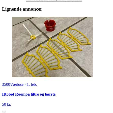
Lignende annoncer
3500
Værløse
·
1. feb.
IRobot Roomba filtre og børste
50 kr.