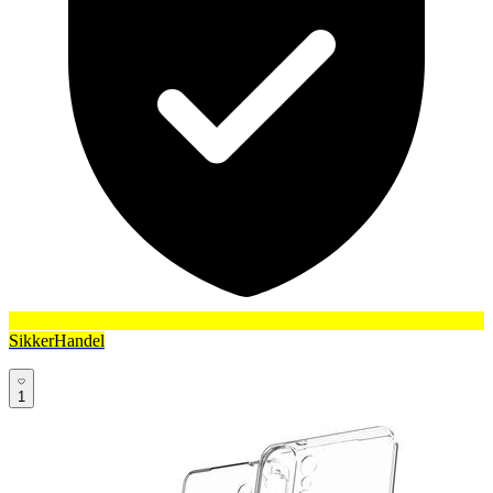
SikkerHandel
1