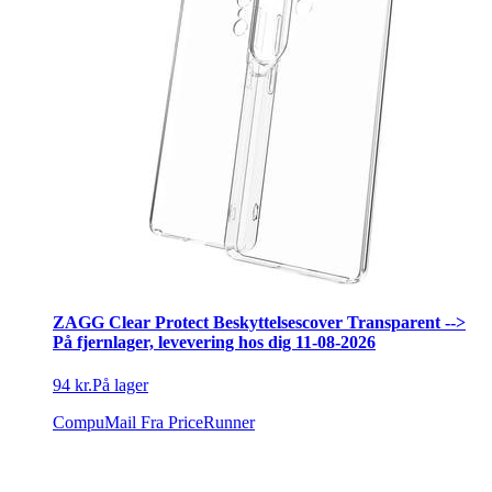
ZAGG Clear Protect Beskyttelsescover Transparent -->
På fjernlager, levevering hos dig 11-08-2026
94 kr.
På lager
CompuMail
Fra PriceRunner