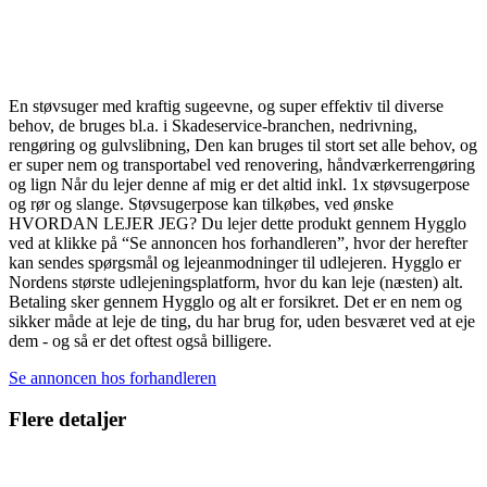
En støvsuger med kraftig sugeevne, og super effektiv til diverse
behov, de bruges bl.a. i Skadeservice-branchen, nedrivning,
rengøring og gulvslibning, Den kan bruges til stort set alle behov, og
er super nem og transportabel ved renovering, håndværkerrengøring
og lign Når du lejer denne af mig er det altid inkl. 1x støvsugerpose
og rør og slange. Støvsugerpose kan tilkøbes, ved ønske
HVORDAN LEJER JEG? Du lejer dette produkt gennem Hygglo
ved at klikke på “Se annoncen hos forhandleren”, hvor der herefter
kan sendes spørgsmål og lejeanmodninger til udlejeren. Hygglo er
Nordens største udlejeningsplatform, hvor du kan leje (næsten) alt.
Betaling sker gennem Hygglo og alt er forsikret. Det er en nem og
sikker måde at leje de ting, du har brug for, uden besværet ved at eje
dem - og så er det oftest også billigere.
Se annoncen hos forhandleren
Flere detaljer