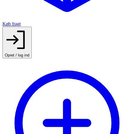
Køb fragt
Opret / log ind