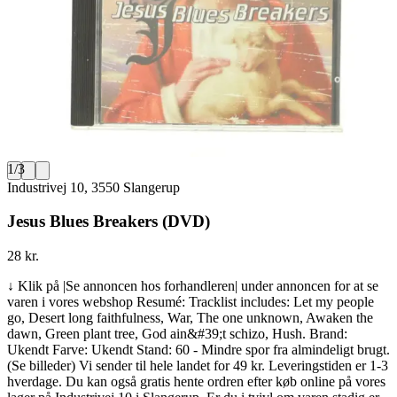
1
/
3
Industrivej 10, 3550 Slangerup
Jesus Blues Breakers (DVD)
28 kr.
↓ Klik på |Se annoncen hos forhandleren| under annoncen for at se
varen i vores webshop Resumé: Tracklist includes: Let my people
go, Desert long faithfulness, War, The one unknown, Awaken the
dawn, Green plant tree, God ain&#39;t schizo, Hush. Brand:
Ukendt Farve: Ukendt Stand: 60 - Mindre spor fra almindeligt brugt.
(Se billeder) Vi sender til hele landet for 49 kr. Leveringstiden er 1-3
hverdage. Du kan også gratis hente ordren efter køb online på vores