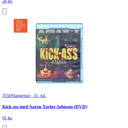
26 kr.
3550
Slangerup
·
31. jul.
Kick-ass med Aaron Taylor-Johnson (DVD)
91 kr.