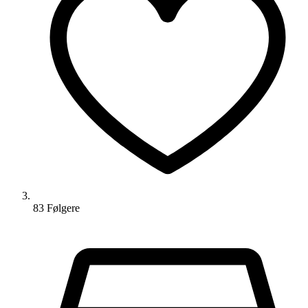
83
Følger
e