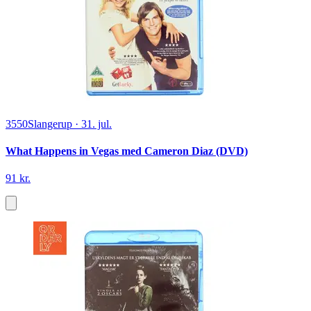
3550
Slangerup
·
31. jul.
What Happens in Vegas med Cameron Diaz (DVD)
91 kr.