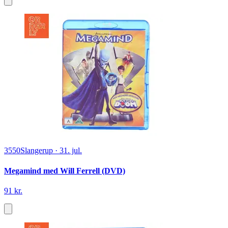
3550
Slangerup
·
31. jul.
Megamind med Will Ferrell (DVD)
91 kr.