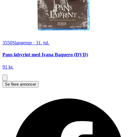
3550
Slangerup
·
31. jul.
Pans labyrint med Ivana Baquero (DVD)
91 kr.
Se flere annoncer