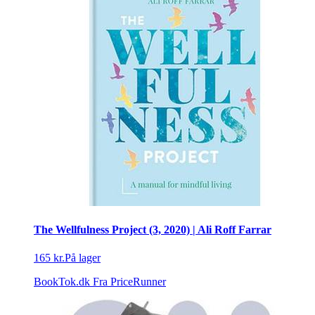
The Wellfulness Project (3, 2020) | Ali Roff Farrar
165 kr.
På lager
BookTok.dk
Fra PriceRunner