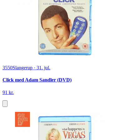
3550
Slangerup
·
31. jul.
Click med Adam Sandler (DVD)
91 kr.