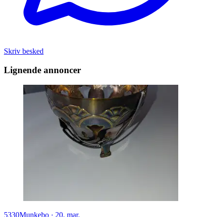
Skriv besked
Lignende annoncer
5330
Munkebo
·
20. mar.