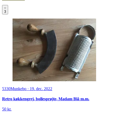
3
5330
Munkebo
·
19. dec. 2022
Retro køkkengrej, bollesprøjte, Madam Blå m.m.
50 kr.