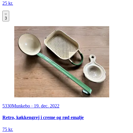
25 kr.
3
5330
Munkebo
·
19. dec. 2022
Retro, køkkengrej i creme og rød emalje
75 kr.