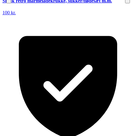
Smuk retro marmeladekrukke, sukker/flødesæt m.m.
100 kr.