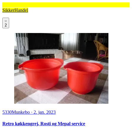
SikkerHandel
2
5330
Munkebo
·
2. jan. 2023
Retro køkkengrej, Rosti og Mepal service