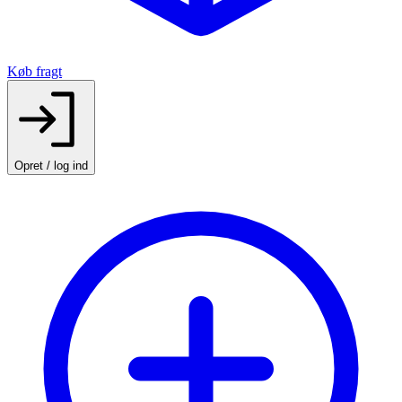
Køb fragt
Opret / log ind