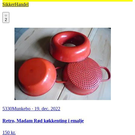
SikkerHandel
2
5330
Munkebo
·
19. dec. 2022
Retro, Madam Rød køkkenting i emalje
150 kr.