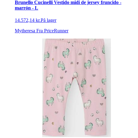
Brunello Cucinelli Vestido midi de jersey fruncido -
marrón - L
14.572,14 kr.
På lager
Mytheresa
Fra PriceRunner