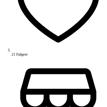
21
Følger
e