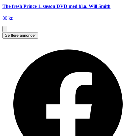
The fresh Prince 1. sæson DVD med bl.a. Will Smith
80 kr.
Se flere annoncer