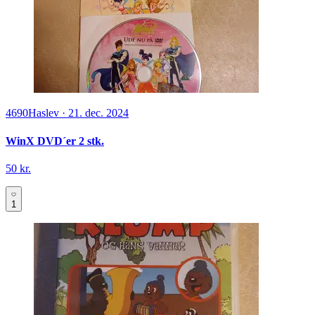
4690
Haslev
·
21. dec. 2024
WinX DVD´er 2 stk.
50 kr.
1