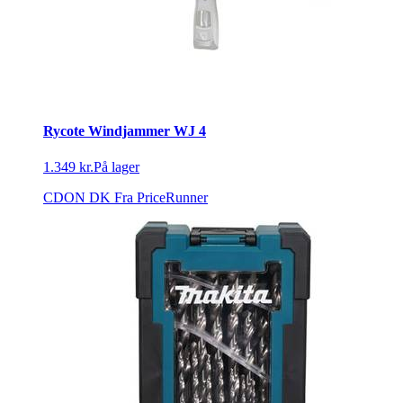
Rycote Windjammer WJ 4
1.349 kr.
På lager
CDON DK
Fra PriceRunner