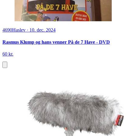
4690
Haslev
·
10. dec. 2024
Rasmus Klump og hans venner På de 7 Have - DVD
60 kr.