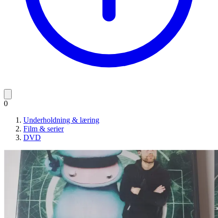
0
Underholdning & læring
Film & serier
DVD