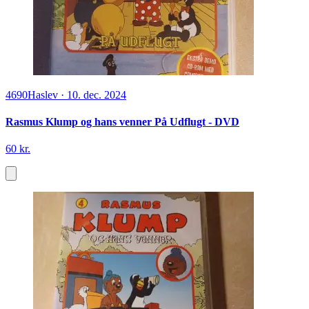
4690
Haslev
·
10. dec. 2024
Rasmus Klump og hans venner På Udflugt - DVD
60 kr.