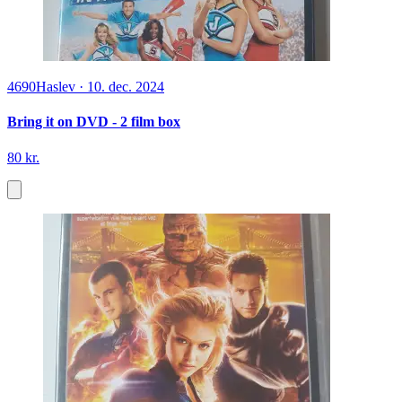
4690
Haslev
·
10. dec. 2024
Bring it on DVD - 2 film box
80 kr.