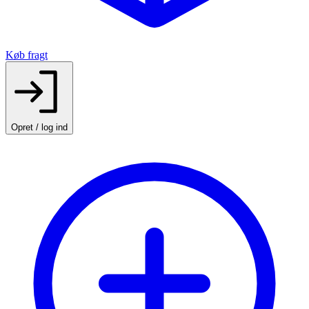
Køb fragt
Opret / log ind