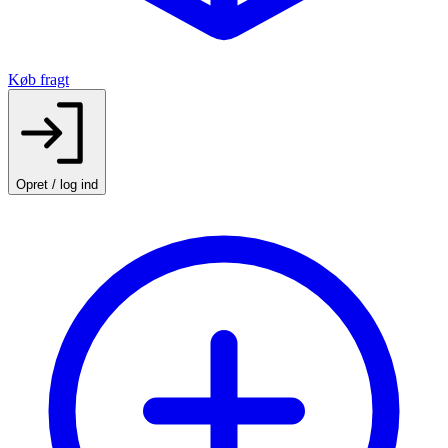
Køb fragt
Opret / log ind