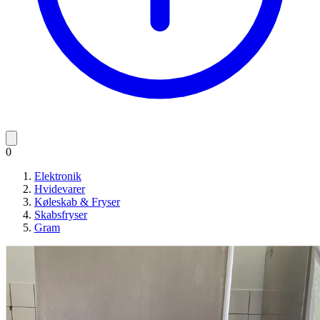
0
Elektronik
Hvidevarer
Køleskab & Fryser
Skabsfryser
Gram