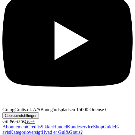
GulogGratis.dk A/S
Banegårdspladsen 1
5000 Odense C
Cookieindstillinger
Gul&Gratis
GG+
Abonnement
Credits
SikkerHandel
Kundeservice
Shop
Guide
E-
avis
Kategorioversigt
Hvad er Gul&Gratis?