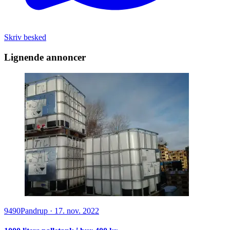
Skriv besked
Lignende annoncer
9490
Pandrup
·
17. nov. 2022