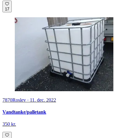
17
7870
Roslev
·
11. dec. 2022
Vandtanke/palletank
350 kr.