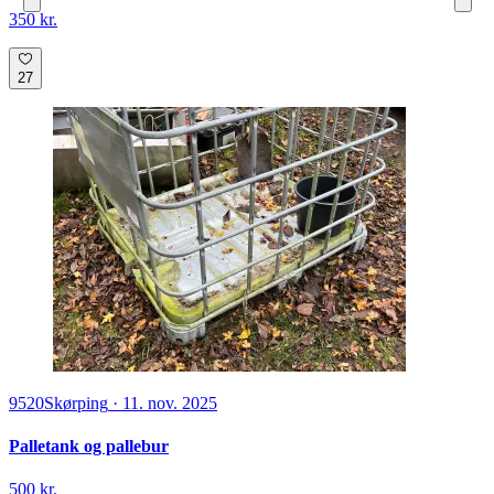
350 kr.
27
9520
Skørping
·
11. nov. 2025
Palletank og pallebur
500 kr.