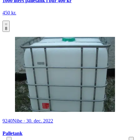
1000 liters palletank i bur 400 kr
450 kr.
8
9240
Nibe
·
30. dec. 2022
Palletank