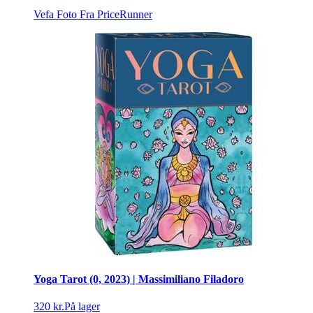
Vefa Foto
Fra PriceRunner
Yoga Tarot (0, 2023) | Massimiliano Filadoro
320 kr.
På lager