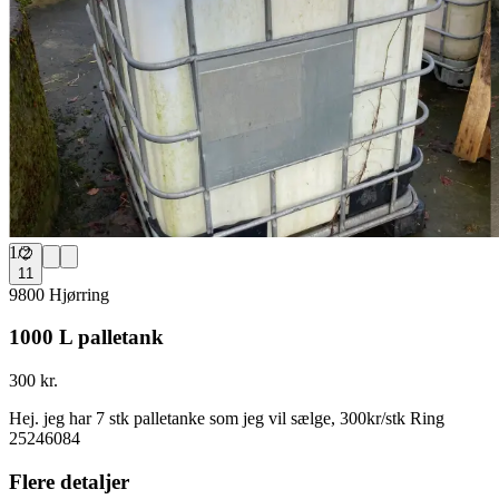
1
/
2
11
9800 Hjørring
1000 L palletank
300 kr.
Hej. jeg har 7 stk palletanke som jeg vil sælge, 300kr/stk Ring
25246084
Flere detaljer