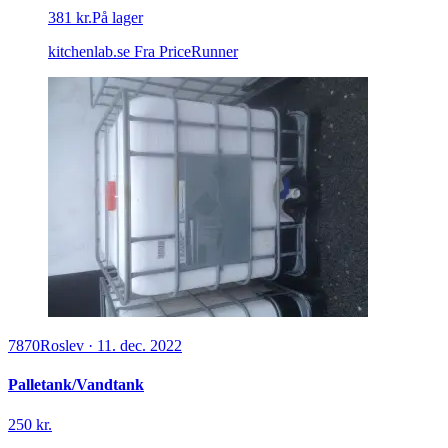
381 kr.
På lager
kitchenlab.se
Fra PriceRunner
7870
Roslev
·
11. dec. 2022
Palletank/Vandtank
250 kr.