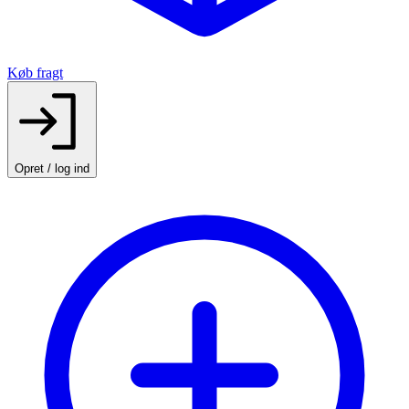
Køb fragt
Opret / log ind