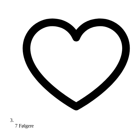
7
Følger
e