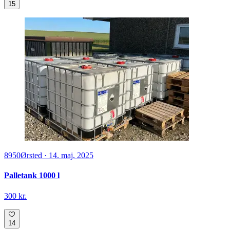
15
8950
Ørsted
·
14. maj. 2025
Palletank 1000 l
300 kr.
14