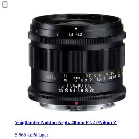
Voigtländer Nokton Asph. 40mm F1.2 t/Nikon Z
5.665 kr.
På lager