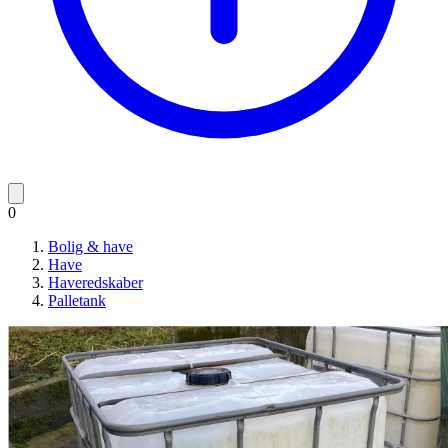
0
Bolig & have
Have
Haveredskaber
Palletank