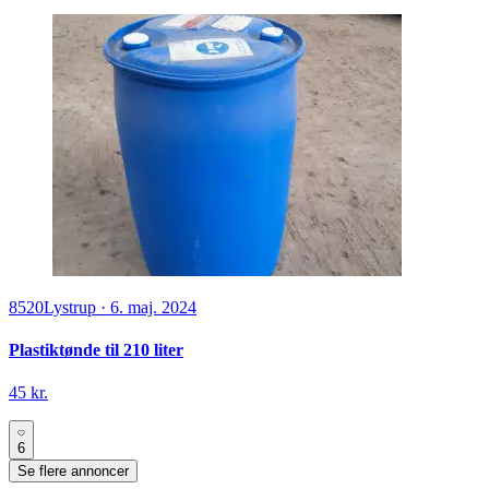
8520
Lystrup
·
6. maj. 2024
Plastiktønde til 210 liter
45 kr.
6
Se flere annoncer