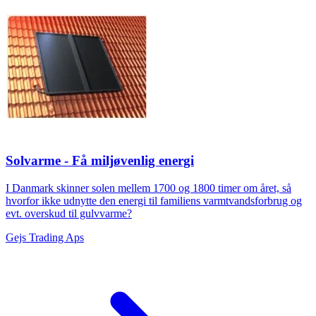
Solvarme - Få miljøvenlig energi
I Danmark skinner solen mellem 1700 og 1800 timer om året, så
hvorfor ikke udnytte den energi til familiens varmtvandsforbrug og
evt. overskud til gulvvarme?
Gejs Trading Aps