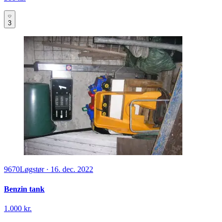
3
9670
Løgstør
·
16. dec. 2022
Benzin tank
1.000 kr.