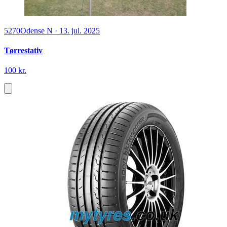
5270
Odense N
·
13. jul. 2025
Tørrestativ
100 kr.