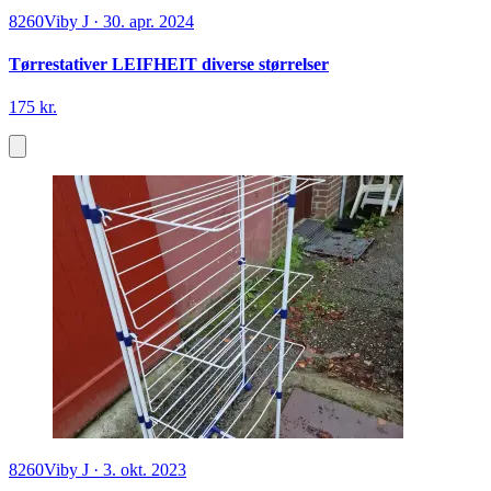
8260
Viby J
·
30. apr. 2024
Tørrestativer LEIFHEIT diverse størrelser
175 kr.
8260
Viby J
·
3. okt. 2023