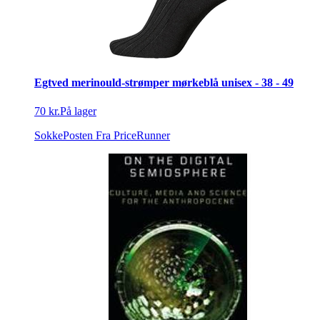
Egtved merinould-strømper mørkeblå unisex - 38 - 49
70 kr.
På lager
SokkePosten
Fra PriceRunner