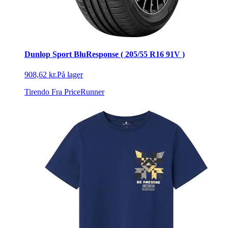
Dunlop Sport BluResponse ( 205/55 R16 91V )
908,62 kr.
På lager
Tirendo
Fra PriceRunner