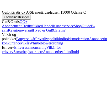
GulogGratis.dk A/S
Banegårdspladsen 1
5000 Odense C
Cookieindstillinger
Gul&Gratis
GG+
Abonnement
Credits
SikkerHandel
Kundeservice
Shop
Guide
E-
avis
Kategorioversigt
Hvad er Gul&Gratis?
Vilkår og
politikker
Brugervilkår
Privatlivspolitik
Indholdsmoderation
Annoncerin
konkurrencevilkår
Whistleblowerordning
Erhverv
Erhvervsannoncering
Vilkår for
erhverv
Samarbejdspartnere
Annoncørbetalt indhold