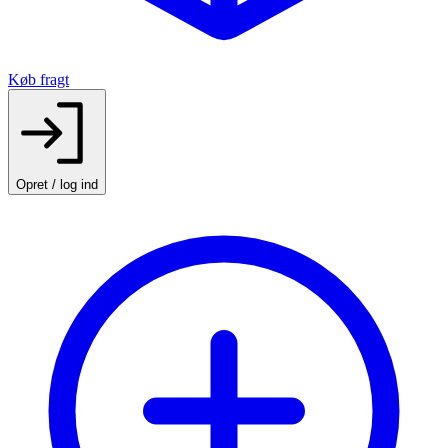
Køb fragt
Opret / log ind