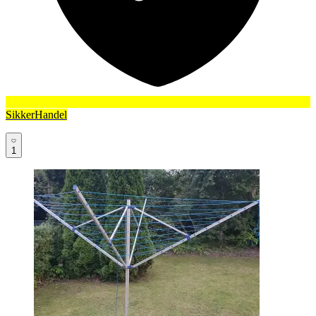
SikkerHandel
1