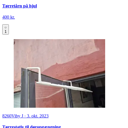
Tørretårn på hjul
400 kr.
1
8260
Viby J
·
3. okt. 2023
Tørrestativ til døropgængning