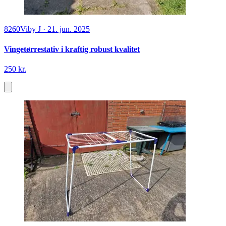
8260
Viby J
·
21. jun. 2025
Vingetørrestativ i kraftig robust kvalitet
250 kr.