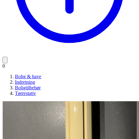
0
Bolig & have
Indretning
Boligtilbehør
Tørrestativ