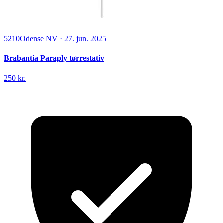
5210
Odense NV
·
27. jun. 2025
Brabantia Paraply tørrestativ
250 kr.